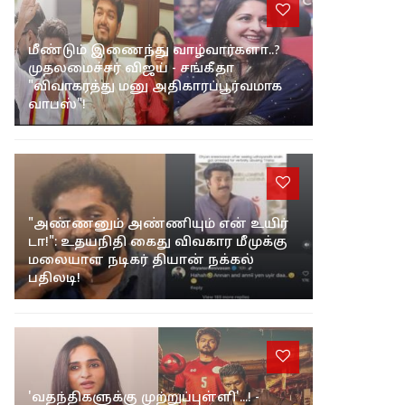
மீண்டும் இணைந்து வாழ்வார்களா..?
முதலமைச்சர் விஜய் - சங்கீதா
"விவாகரத்து மனு அதிகாரப்பூர்வமாக
வாபஸ்"!
"அண்ணனும் அண்ணியும் என் உயிர்
டா!": உதயநிதி கைது விவகார மீமுக்கு
மலையாள நடிகர் தியான் நக்கல்
பதிலடி!
'வதந்திகளுக்கு முற்றுப்புள்ளி'...! -