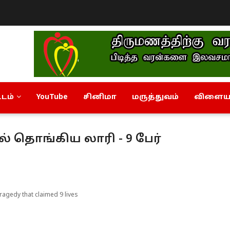
டம்
YouTube
சினிமா
மருத்துவம்
விளையா
் தொங்கிய லாரி - 9 பேர்
tragedy that claimed 9 lives