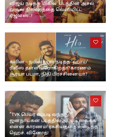
விஜய் நடித்த 'பிகில்' படத்தின் அசல்
வசூல் நிலவரத்தை வெளியிட்ட
ஏஜிஎஸ்...!
கவின் - நயன்தாரா நடித்த 'ஹாய்'
ரிலீஸ் தள்ளிப்போகிறதா?காரணம்
சூர்யா படமா, நிதி பிரச்சினையா?
"TVK பெயர் எப்படி வந்தது?"
ஜனநாயகன் படத்தில் அப்படி வைக்க
என்ன காரணம்! ரகசியத்தை உடைத்த
ஹெச். வினோத்!