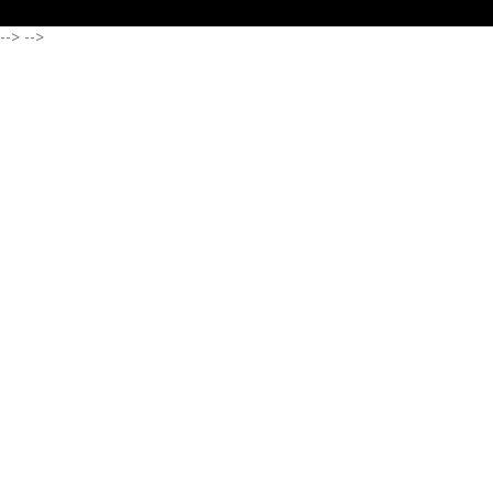
-->
-->