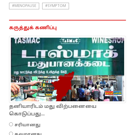
#MENOPAUSE
#SYMPTOM
கருத்துக் கணிப்பு
தனியாரிடம் மது விற்பனையை
கொடுப்பது...
சரியானது
தவறானது