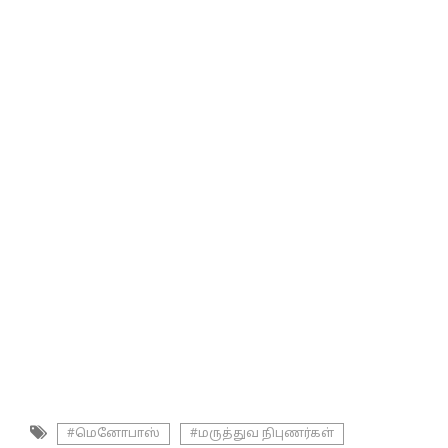
#மெனோபாஸ்
#மருத்துவ நிபுணர்கள்