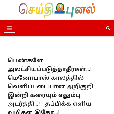
T
o
g
g
l
பெண்களே
e
N
அலட்சியப்படுத்தாதீர்கள்...!
a
மெனோபாஸ் காலத்தில்
v
i
வெளிப்படையான அறிகுறி
g
இன்றி கரையும் எலும்பு
a
t
அடர்த்தி...! - தப்பிக்க எளிய
i
வழிகள் இதோ...!