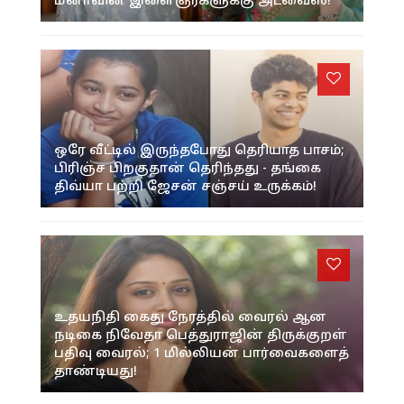
மீனாவின் இளைஞர்களுக்கு அட்வைஸ்!
ஒரே வீட்டில் இருந்தபோது தெரியாத பாசம்;
பிரிஞ்ச பிறகுதான் தெரிந்தது - தங்கை
திவ்யா பற்றி ஜேசன் சஞ்சய் உருக்கம்!
உதயநிதி கைது நேரத்தில் வைரல் ஆன
நடிகை நிவேதா பெத்துராஜின் திருக்குறள்
பதிவு வைரல்; 1 மில்லியன் பார்வைகளைத்
தாண்டியது!