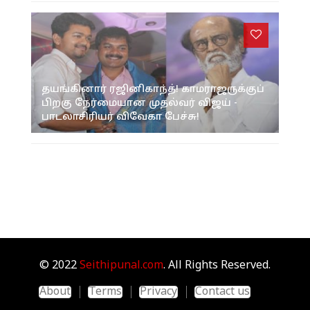
தயங்கினார் ரஜினிகாந்த்! காமராஜருக்குப்
பிறகு நேர்மையான முதல்வர் விஜய் -
பாடலாசிரியர் விவேகா பேச்சு!
© 2022
Seithipunal.com
. All Rights Reserved.
About
Terms
Privacy
Contact us