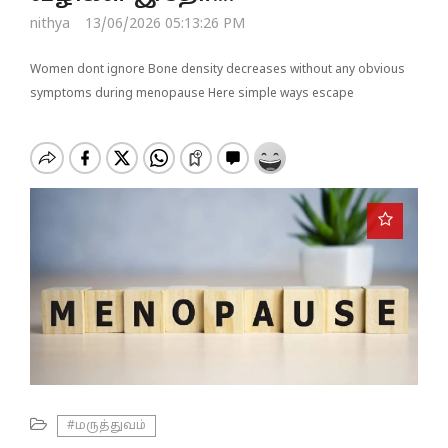
o
nithya
13/06/2026 05:13:26 PM
n
Women dont ignore Bone density decreases without any obvious
symptoms during menopause Here simple ways escape
#மருத்துவம்