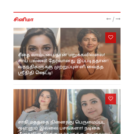
/
சினிமா
சீதை வாய்ப்பை நான் மறுக்கவில்லை!
சாய் பல்லவி தேர்வானது இப்படித்தான்!
வதந்திகளுக்கு முற்றுப்புள்ளி வைத்த
ஸ்ரீநிதி ஷெட்டி!
சாதி,மதத்தை நினைத்து பெருமைப்பட
ஒன்னும் இல்லை பசங்களா! நடிகை