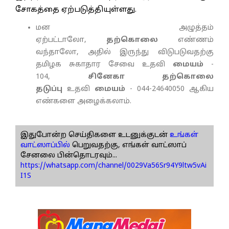
சோகத்தை ஏற்படுத்தியுள்ளது.
மன அழுத்தம்
ஏற்பட்டாலோ,
தற்கொலை
எண்ணம்
வந்தாலோ, அதில் இருந்து விடுபடுவதற்கு
தமிழக சுகாதார சேவை உதவி
மையம்
-
104,
சினேகா தற்கொலை
தடுப்பு
உதவி
மையம்
- 044-24640050 ஆகிய
எண்களை அழைக்கலாம்.
இதுபோன்ற செய்திகளை உடனுக்குடன்
உங்கள்
வாட்ஸாப்பில்
பெறுவதற்கு, எங்கள் வாட்ஸாப்
சேனலை பின்தொடரவும்...
https://whatsapp.com/channel/0029Va56Sr94Y9ltw5vAi
I1S