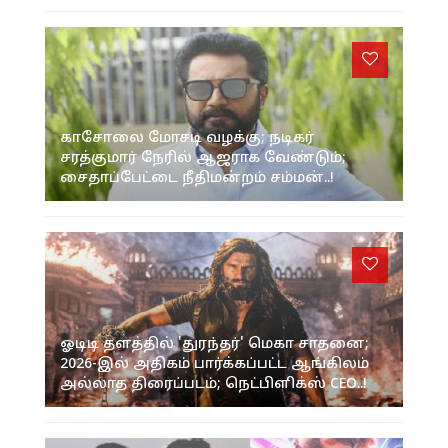
காசோலை மோசடி வழக்கு; நடிகர்
சரத்குமார் நேரில் ஆஜராக வேண்டும்;
சைதாப்பேட்டை நீதிமன்றம் சம்மன்..!
ஓடிடி தளத்தில் 'துரந்தர்' மெகா சாதனை;
2026-இல் அதிகம் பார்க்கப்பட்ட ஆங்கிலம்
அல்லாத திரைப்படம்; நெட்பிளிக்ஸ் CEO..!