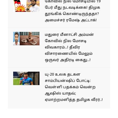
கோவில் நில மோசடியில் 19
பேர் மீது நடவடிக்கை! திமுக
தூங்கிக் கொண்டிருந்ததா?
அமைச்சர் ரமேஷ் அட்டாக்!
மதுரை மீனாட்சி அம்மன்
கோவில் நில மோசடி
விவகாரம்...! தீவிர
விசாரணையில் மேலும்
ஒருவர் அதிரடி கைது...!
யு-20 உலக தடகள
சாம்பியன்ஷிப் போட்டி:
வெள்ளி பதக்கம் வென்ற
ஆஷிஸ் யாதவ்;
ஏமாற்றமளித்த தமிழக வீரர்..!