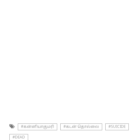
#கன்னியாகுமரி
#கடன் தொல்லை
#SUICIDE
#DEAD