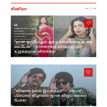
/
சினிமா
“நான் ஒருபோதும் அந்த எல்லையை கடக்க
மாட்டேன்” – சர்ச்சைக்கு தர்ஷா குப்தா
உருக்கமான விளக்கம்!
“விஷால் நல்ல இயக்குநர்!” – ‘மகுடம்’
ட்ரெய்லர் விழாவில் ஜான் விஜய் கலகல
பேச்சு!