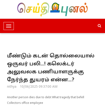
T
o
g
g
l
மீண்டும் கடன் தொல்லையால்
e
N
ஒருவர் பலி...! கலெக்டர்
a
அலுவலக பணியாளருக்கு
v
i
நேர்ந்த துயரம் என்ன...?
g
nithya
10/06/2025 09:37:00 AM
a
t
Another person dies due to debt What tragedy that befell
i
Collectors office employee