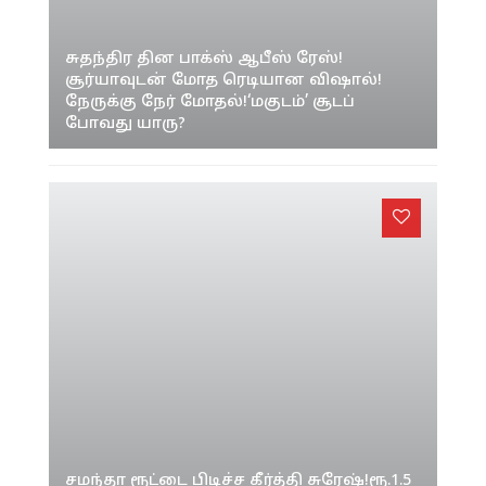
சுதந்திர தின பாக்ஸ் ஆபீஸ் ரேஸ்!
சூர்யாவுடன் மோத ரெடியான விஷால்!
நேருக்கு நேர் மோதல்!‘மகுடம்’ சூடப்
போவது யாரு?
சமந்தா ரூட்டை பிடிச்ச கீர்த்தி சுரேஷ்!ரூ.1.5