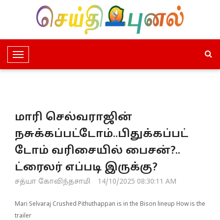
T
o
g
g
l
மாரி செல்வராஜின்
e
N
நசுக்கப்பட்டோம்..பிதுக்கப்பட்
a
டோம் வரிசையில் பைசன்?..
v
i
ட்ரைலர் எப்படி இருக்கு?
g
சத்யா கோவிந்தசாமி
14/10/2025 08:30:11 AM
a
t
Mari Selvaraj Crushed Pithuthappan is in the Bison lineup How is the
i
trailer