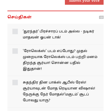
Submit your vote
செய்திகள்
‘துரந்தர்’ பிரச்சாரப் படம் அல்ல - நடிகர்
மாதவன் ஓபன் டாக்!
'ரோலெக்ஸ்' படம் எப்போது? முதல்
முறையாக ரோலெக்ஸ் படம் பற்றி மனம்
திறந்த சூர்யா! சொன்ன பதில்
இதுதான்!
சுதந்திர தின பாக்ஸ் ஆபீஸ் ரேஸ்!
சூர்யாவுடன் மோத ரெடியான விஷால்!
நேருக்கு நேர் மோதல்!‘மகுடம்’ சூடப்
போவது யாரு?