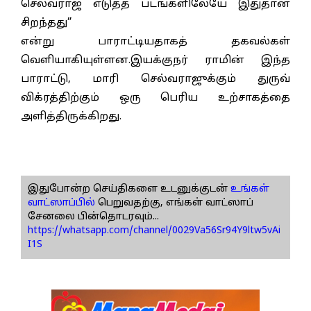
செல்வராஜ் எடுத்த படங்களிலேயே இதுதான்
சிறந்தது”
என்று பாராட்டியதாகத் தகவல்கள்
வெளியாகியுள்ளன.இயக்குநர் ராமின் இந்த
பாராட்டு, மாரி செல்வராஜுக்கும் துருவ்
விக்ரத்திற்கும் ஒரு பெரிய உற்சாகத்தை
அளித்திருக்கிறது.
இதுபோன்ற செய்திகளை உடனுக்குடன்
உங்கள்
வாட்ஸாப்பில்
பெறுவதற்கு, எங்கள் வாட்ஸாப்
சேனலை பின்தொடரவும்...
https://whatsapp.com/channel/0029Va56Sr94Y9ltw5vAi
I1S