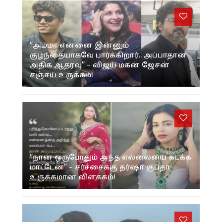
“அம்மா என்னை இன்னும்
குழந்தையாகவே பார்க்கிறார்.. அப்பாதான்
அதிக ஆதரவு” – விஜய் மகன் ஜேசன்
சஞ்சய் உருக்கம்!
“நான் ஒருபோதும் அந்த எல்லையை கடக்க
மாட்டேன்” – சர்ச்சைக்கு தர்ஷா குப்தா
உருக்கமான விளக்கம்!