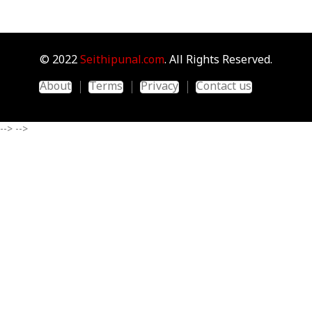
© 2022
Seithipunal.com
. All Rights Reserved.
About
Terms
Privacy
Contact us
-->
-->