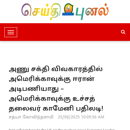
T
o
g
g
l
அணு சக்தி விவகாரத்தில்
e
N
அமெரிக்காவுக்கு ஈரான்
a
அடிபணியாது –
v
i
அமெரிக்காவுக்கு உச்சத்
g
தலைவர் காமேனி பதிலடி!
a
t
சத்யா கோவிந்தசாமி
25/08/2025 10:09:56 AM
i