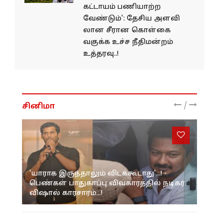
கட்டாயம் பணியாற்ற
வேண்டும்': தேசிய அளவி​
லான சீரான கொள்​கை
வகுக்க உச்ச நீதிமன்றம்
உத்தரவு..!
/
சினிமா
'யாராக இருந்தாலும் விடக்கூடாது'...! -
பெண்கள் பாதுகாப்பு விவகாரத்தில் நடிகர்
விஷால் காரசாரம்...!