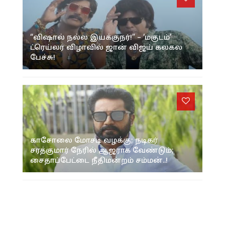
“விஷால் நல்ல இயக்குநர்!” – ‘மகுடம்’
ட்ரெய்லர் விழாவில் ஜான் விஜய் கலகல
பேச்சு!
காசோலை மோசடி வழக்கு; நடிகர்
சரத்குமார் நேரில் ஆஜராக வேண்டும்;
சைதாப்பேட்டை நீதிமன்றம் சம்மன்..!