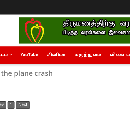
டம்
YouTube
சினிமா
மருத்துவம்
விளையா
 the plane crash
ev
1
Next