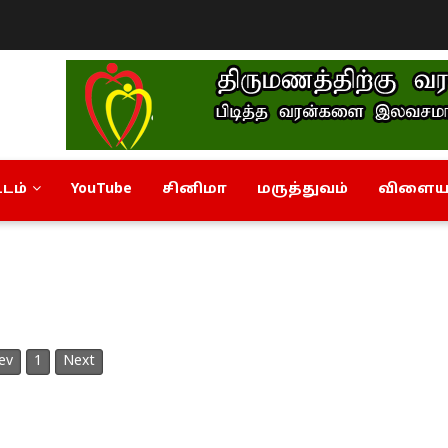
டம்
YouTube
சினிமா
மருத்துவம்
விளையா
ev
1
Next