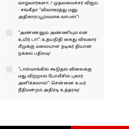
நேரில் ஆஜர்!
மீண்டும் இணைந்து
வாழ்வார்களா..? முதலமைச்சர் விஜய்
- சங்கீதா "விவாகரத்து மனு
அதிகாரப்பூர்வமாக வாபஸ்"!
"அண்ணனும்
அண்ணியும் என் உயிர்
டா!": உதயநிதி கைது
விவகார மீமுக்கு
மலையாள நடிகர் தியான்
நக்கல் பதிலடி!
"டாஸ்மாக்கில் கூடுதல் விலைக்கு
மது விற்றால் போலீசில் புகார்
அளிக்கலாம்!": சென்னை உயர்
நீதிமன்றம் அதிரடி உத்தரவு!