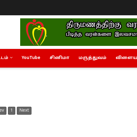
டம்
YouTube
சினிமா
மருத்துவம்
விளையா
ev
1
Next