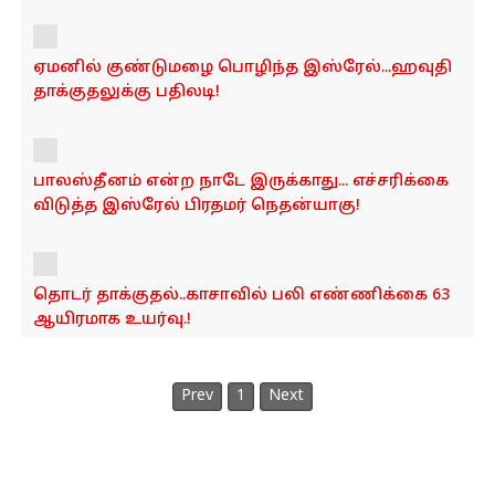
o
n
ஏமனில் குண்டுமழை பொழிந்த இஸ்ரேல்...ஹவுதி
தாக்குதலுக்கு பதிலடி!
பாலஸ்தீனம் என்ற நாடே இருக்காது... எச்சரிக்கை
விடுத்த இஸ்ரேல் பிரதமர் நெதன்யாகு!
தொடர் தாக்குதல்..காசாவில் பலி எண்ணிக்கை 63
ஆயிரமாக உயர்வு.!
Prev
1
Next