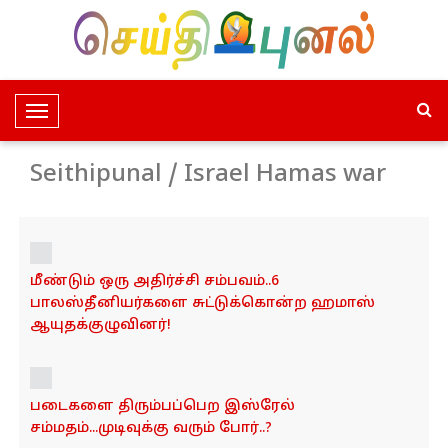
T
o
g
Seithipunal / Israel Hamas war
g
l
e
N
மீண்டும் ஒரு அதிர்ச்சி சம்பவம்..6
a
பாலஸ்தீனியர்களை சுட்டுக்கொன்ற ஹமாஸ்
v
ஆயுதக்குழுவினர்!
i
g
a
t
படைகளை திரும்பப்பெற இஸ்ரேல்
i
சம்மதம்...முடிவுக்கு வரும் போர்..?