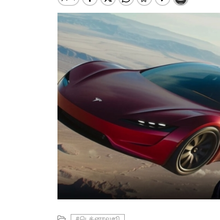
#டெக்னாலஜி