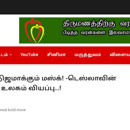
டம்
YouTube
சினிமா
மருத்துவம்
விளையா
ஜமாக்கும் மஸ்க்! -டெஸ்லாவின்
உலகம் வியப்பு...!
 next bold move