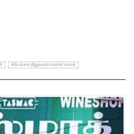
AR
#டெஸ்லா நிறுவனர் எலான் மஸ்க்