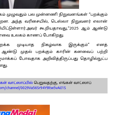
லகம் முழுவதும் பல முன்னணி நிறுவனங்கள் “பறக்கும்
ின்றன. அந்த வரிசையில், டெஸ்லா நிறுவனர் எலான்
ியிட்டுள்ளார்.அவர் கூறியதாவது,“2025 ஆம் ஆண்டு
டெமோவை உலகம் காணப் போகிறது.
றக்க முடியாத நிகழ்வாக இருக்கும்” எனத்
் ஆண்டு முதல் பறக்கும் காரின் கனவைப் பற்றி
ாக்கப் போவதாக அறிவித்திருப்பது தொழில்நுட்ப
ளது.
கள் வாட்ஸாப்பில்
பெறுவதற்கு, எங்கள் வாட்ஸாப்
com/channel/0029Va56Sr94Y9ltw5vAiI1S