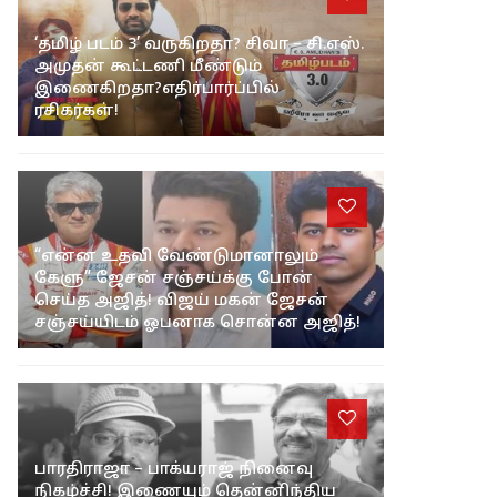
‘தமிழ் படம் 3’ வருகிறதா? சிவா – சி.எஸ்.
அமுதன் கூட்டணி மீண்டும்
இணைகிறதா?எதிர்பார்ப்பில்
ரசிகர்கள்!
“என்ன உதவி வேண்டுமானாலும்
கேளு” ஜேசன் சஞ்சய்க்கு போன்
செய்த அஜித்! விஜய் மகன் ஜேசன்
சஞ்சய்யிடம் ஓபனாக சொன்ன அஜித்!
பாரதிராஜா – பாக்யராஜ் நினைவு
நிகழ்ச்சி! இணையும் தென்னிந்திய