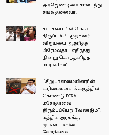
அர்ஜெண்டினா கால்பந்து
சங்க தலைவர்..!
சட்டசபையில் மெகா
திருப்பம்...! - முதல்வர்
விஜய்யை ஆதரித்த
பிரேமலதா... எதிர்த்து
நின்று கொந்தளித்த
மார்க்சிஸ்ட்...!
''சிறுபான்மையினரின்
உரிமைகளைக் கருத்தில்
கொண்டு FCRA
மசோதாவை
திரும்பப்பெற வேண்டும்'';
மத்திய அரசுக்கு
மு.க.ஸ்டாலின்
கோரிக்கை..!