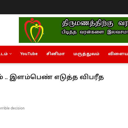
டம்
YouTube
சினிமா
மருத்துவம்
விளையா
ம் .. இளம்பெண் எடுத்த விபரீத
rrible decision