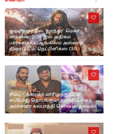
சினிமா
ஓடிடி தளத்தில் 'துரந்தர்' மெகா
சாதனை; 2026-இல் அதிகம்
பார்க்கப்பட்ட ஆங்கிலம் அல்லாத
திரைப்படம்; நெட்பிளிக்ஸ் CEO..!
சிம்பு – அஸ்வத் மாரிமுத்து படம்
எப்போது தொடங்கும்? தயாரிப்பாளர்
அர்ச்சனா கல்பாத்தி சொன்ன தகவல்!