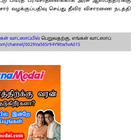
டு பிரேத பரிசோதனைக்காக அரசு ஆஸ்பத்திரிக்கு
சார் வழக்குப்பதிவு செய்து தீவிர விசாரணை நடத்தி
கள் வாட்ஸாப்பில்
பெறுவதற்கு, எங்கள் வாட்ஸாப்
com/channel/0029Va56Sr94Y9ltw5vAiI1S