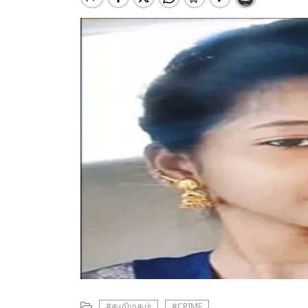
#தமிழகம்
#CRIME