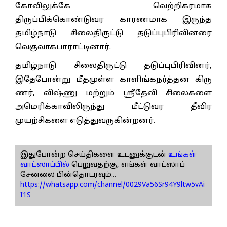
கோவிலுக்கே வெற்றிகரமாக
திருப்பிக்கொண்டுவர காரணமாக இருந்த
தமிழ்நாடு சிலைதிருட்டு தடுப்புபிரிவினரை
வெகுவாகபாராட்டினார்.
தமிழ்நாடு சிலைதிருட்டு தடுப்புபிரிவினர்,
இதேபோன்று மீதமுள்ள காளிங்கநர்த்தன கிரு
ணர், விஷ்ணு மற்றும் ஸ்ரீதேவி சிலைகளை
அமெரிக்காவிலிருந்து மீட்டுவர தீவிர
முயற்சிகளை எடுத்துவருகின்றனர்.
இதுபோன்ற செய்திகளை உடனுக்குடன்
உங்கள்
வாட்ஸாப்பில்
பெறுவதற்கு, எங்கள் வாட்ஸாப்
சேனலை பின்தொடரவும்...
https://whatsapp.com/channel/0029Va56Sr94Y9ltw5vAi
I1S