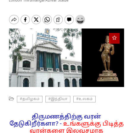
o
London Thirumangai Azhvar Statue
n
#தமிழகம்
#இந்தியா
#உலகம்
திருமணத்திற்கு வரன்
தேடுகிறீர்களா? -
உங்களுக்கு பிடித்த
வரன்களை இலவசமாக