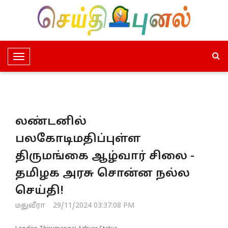
T
o
g
g
l
லண்டனில்
e
N
பலகோடிமதிப்புள்ள
a
திருமங்கை ஆழ்வார் சிலை -
v
i
தமிழக அரசு சொன்ன நல்ல
g
செய்தி!
a
t
மதுவீரா
29/11/2024 03:37:08 PM
i