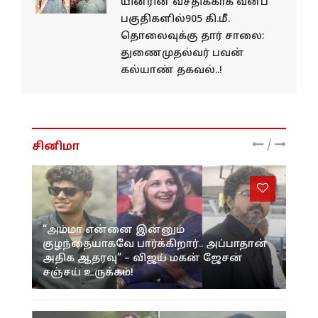
யினரின் வசதிக்​காக வனப்​
பகு​தி​களில்905 கி.மீ.
தொலைவுக்கு தார் சாலை:
துணைமுதல்வர் பவன்
கல்யாண் தகவல்..!
/
சினிமா
“அம்மா என்னை இன்னும்
குழந்தையாகவே பார்க்கிறார்.. அப்பாதான்
அதிக ஆதரவு” – விஜய் மகன் ஜேசன்
சஞ்சய் உருக்கம்!