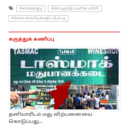
#காரைக்குடி
#செட்டிநாடு பப்ளிக் பள்ளி
#செஸ் சாம்பியன்ஷிப் போட்டி
கருத்துக் கணிப்பு
தனியாரிடம் மது விற்பனையை
கொடுப்பது...