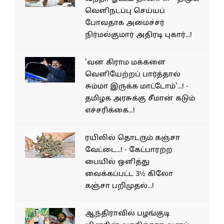
வெளிநடப்பு செய்யப்
போவதாக அமைச்சர்
நிர்மல்குமார் அதிரடி புகார்...!
'வன கிராம மக்களை
வெளியேற்றப் பார்த்தால்
சும்மா இருக்க மாட்டோம்'...! -
தமிழக அரசுக்கு சீமான் கடும்
எச்சரிக்கை...!
ரயிலில் தொடரும் கஞ்சா
வேட்டை...! - கேட்பாரற்ற
பையில் ஒளித்து
வைக்கப்பட்ட 3½ கிலோ
கஞ்சா பறிமுதல்...!
ஆந்திராவில் பழங்​குடி​