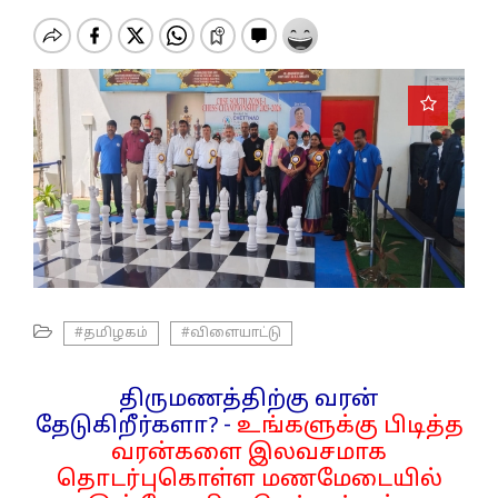
o
n
#தமிழகம்
#விளையாட்டு
திருமணத்திற்கு வரன்
தேடுகிறீர்களா? -
உங்களுக்கு பிடித்த
வரன்களை இலவசமாக
தொடர்புகொள்ள மணமேடையில்