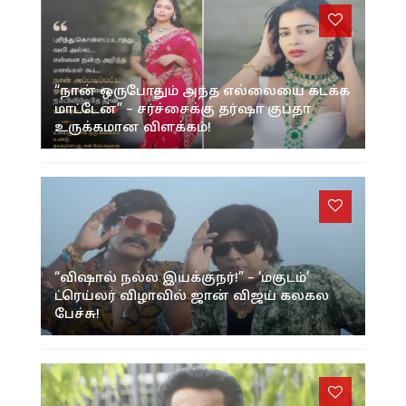
“நான் ஒருபோதும் அந்த எல்லையை கடக்க
மாட்டேன்” – சர்ச்சைக்கு தர்ஷா குப்தா
உருக்கமான விளக்கம்!
“விஷால் நல்ல இயக்குநர்!” – ‘மகுடம்’
ட்ரெய்லர் விழாவில் ஜான் விஜய் கலகல
பேச்சு!