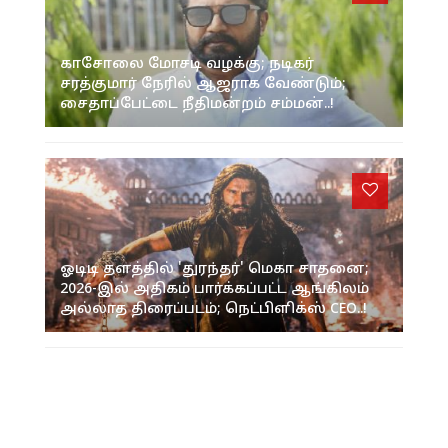
காசோலை மோசடி வழக்கு; நடிகர்
சரத்குமார் நேரில் ஆஜராக வேண்டும்;
சைதாப்பேட்டை நீதிமன்றம் சம்மன்..!
ஓடிடி தளத்தில் 'துரந்தர்' மெகா சாதனை;
2026-இல் அதிகம் பார்க்கப்பட்ட ஆங்கிலம்
அல்லாத திரைப்படம்; நெட்பிளிக்ஸ் CEO..!