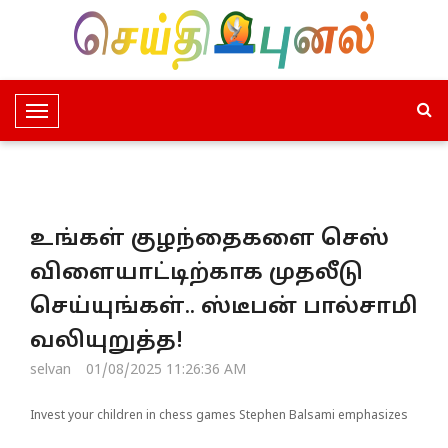
T
o
g
g
l
உங்கள் குழந்தைகளை செஸ்
e
N
விளையாட்டிற்காக முதலீடு
a
செய்யுங்கள்.. ஸ்டீபன் பால்சாமி
v
i
வலியுறுத்த!
g
selvan
01/08/2025 11:26:36 AM
a
t
Invest your children in chess games Stephen Balsami emphasizes
i