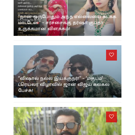
“நான் ஒருபோதும் அந்த எல்லையை கடக்க
மாட்டேன்” – சர்ச்சைக்கு தர்ஷா குப்தா
உருக்கமான விளக்கம்!
“விஷால் நல்ல இயக்குநர்!” – ‘மகுடம்’
ட்ரெய்லர் விழாவில் ஜான் விஜய் கலகல
பேச்சு!