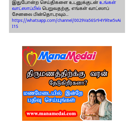
இதுபோன்ற செய்திகளை உடனுக்குடன்
உங்கள்
வாட்ஸாப்பில்
பெறுவதற்கு, எங்கள் வாட்ஸாப்
சேனலை பின்தொடரவும்...
https://whatsapp.com/channel/0029Va56Sr94Y9ltw5vAi
I1S