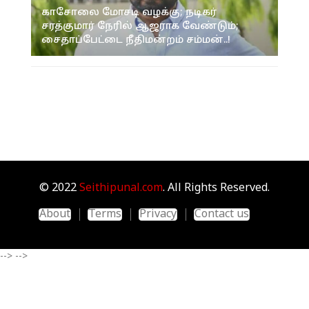
காசோலை மோசடி வழக்கு; நடிகர்
சரத்குமார் நேரில் ஆஜராக வேண்டும்;
சைதாப்பேட்டை நீதிமன்றம் சம்மன்..!
© 2022
Seithipunal.com
. All Rights Reserved.
About
Terms
Privacy
Contact us
-->
-->