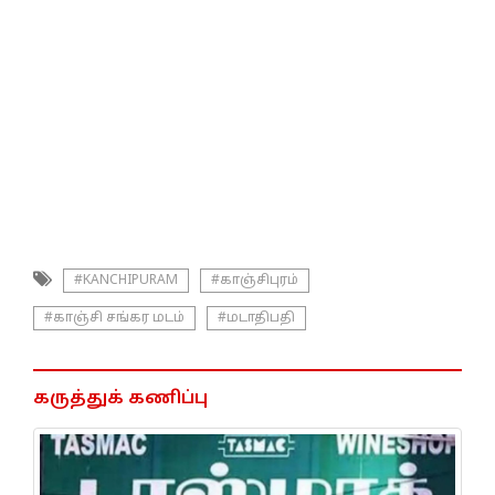
#KANCHIPURAM
#காஞ்சிபுரம்
#காஞ்சி சங்கர மடம்
#மடாதிபதி
கருத்துக் கணிப்பு