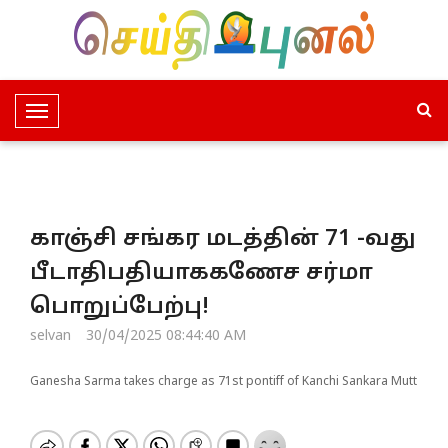
T
o
g
g
l
காஞ்சி சங்கர மடத்தின் 71 -வது
e
N
பீடாதிபதியாககணேச சர்மா
a
பொறுப்பேற்பு!
v
i
selvan
30/04/2025 08:44:40 AM
g
a
Ganesha Sarma takes charge as 71st pontiff of Kanchi Sankara Mutt
t
i