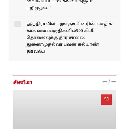
வைக்கப்பட்ட 3½ கிலோ கஞ்சா
பறிமுதல்...!
ஆந்திராவில் பழங்​குடி​யினரின் வசதிக்​
காக வனப்​பகு​தி​களில்905 கி.மீ.
தொலைவுக்கு தார் சாலை:
துணைமுதல்வர் பவன் கல்யாண்
தகவல்..!
/
சினிமா