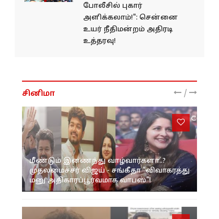
போலீசில் புகார்
அளிக்கலாம்!": சென்னை
உயர் நீதிமன்றம் அதிரடி
உத்தரவு!
/
சினிமா
மீண்டும் இணைந்து வாழ்வார்களா..?
முதலமைச்சர் விஜய் - சங்கீதா "விவாகரத்து
மனு அதிகாரப்பூர்வமாக வாபஸ்"!