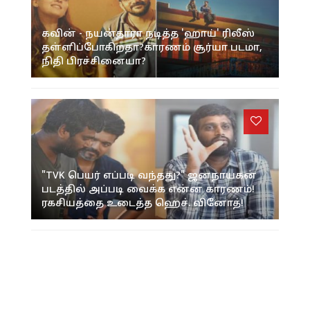
கவின் - நயன்தாரா நடித்த 'ஹாய்' ரிலீஸ்
தள்ளிப்போகிறதா?காரணம் சூர்யா படமா,
நிதி பிரச்சினையா?
"TVK பெயர் எப்படி வந்தது?" ஜனநாயகன்
படத்தில் அப்படி வைக்க என்ன காரணம்!
ரகசியத்தை உடைத்த ஹெச். வினோத்!