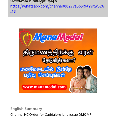
சேனலை பின்தொடரவும்...
https://whatsapp.com/channel/0029Va56Sr94Y9ltw5vAi
I1S
English Summary
Chennai HC Order for Cuddalore land issue DMK MP