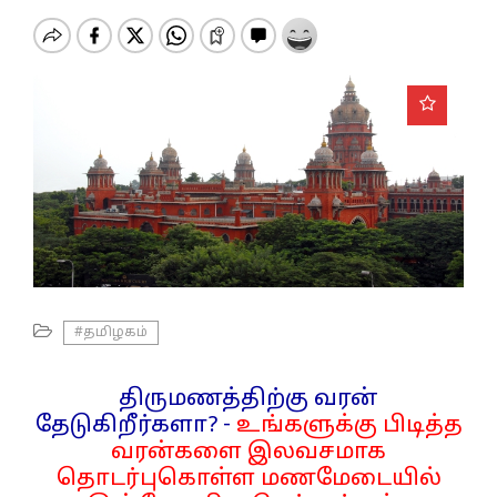
o
n
#தமிழகம்
திருமணத்திற்கு வரன்
தேடுகிறீர்களா? -
உங்களுக்கு பிடித்த
வரன்களை இலவசமாக
தொடர்புகொள்ள மணமேடையில்