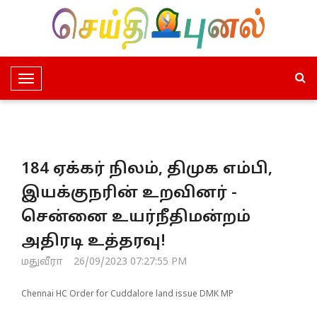
T
o
g
g
l
184 ஏக்கர் நிலம், திமுக எம்பி,
e
N
இயக்குநரின் உறவினர் -
a
சென்னை உயர்நீதிமன்றம்
v
i
அதிரடி உத்தரவு!
g
மதுவீரா
26/09/2023 07:27:55 PM
a
t
Chennai HC Order for Cuddalore land issue DMK MP
i