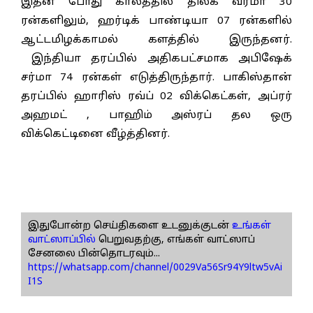
இதன் போது காலத்தில் திலக் வர்மா 30
ரன்களிலும், ஹர்டிக் பாண்டியா 07 ரன்களில்
ஆட்டமிழக்காமல் களத்தில் இருந்தனர்.
இந்தியா தரப்பில் அதிகபட்சமாக அபிஷேக்
சர்மா 74 ரன்கள் எடுத்திருந்தார். பாகிஸ்தான்
தரப்பில் ஹாரிஸ் ரவ்ப் 02 விக்கெட்கள், அப்ரர்
அஹமட் , பாஹிம் அஸ்ரப் தல ஒரு
விக்கெட்டினை வீழ்த்தினர்.
இதுபோன்ற செய்திகளை உடனுக்குடன்
உங்கள்
வாட்ஸாப்பில்
பெறுவதற்கு, எங்கள் வாட்ஸாப்
சேனலை பின்தொடரவும்...
https://whatsapp.com/channel/0029Va56Sr94Y9ltw5vAi
I1S