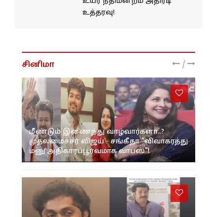
உயர் நீதிமன்றம் அதிரடி
உத்தரவு!
/
சினிமா
மீண்டும் இணைந்து வாழ்வார்களா..?
முதலமைச்சர் விஜய் - சங்கீதா "விவாகரத்து
மனு அதிகாரப்பூர்வமாக வாபஸ்"!