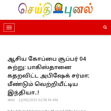
T
o
g
g
l
ஆசிய கோப்பை சூப்பர் 04
e
N
சுற்று: பாகிஸ்தானை
a
கதறவிட்ட அபிஷேக் சர்மா;
v
i
மீண்டும் வெற்றியீட்டிய
g
இந்தியா..!
a
t
akila
22/09/2025 02:38:36 AM
i