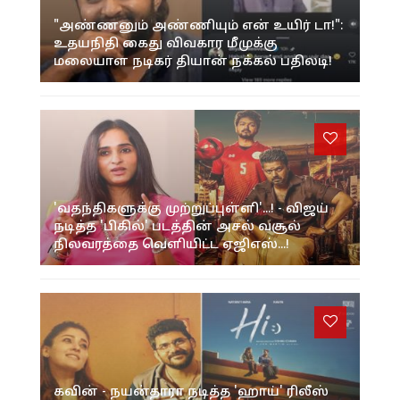
"அண்ணனும் அண்ணியும் என் உயிர் டா!":
உதயநிதி கைது விவகார மீமுக்கு
மலையாள நடிகர் தியான் நக்கல் பதிலடி!
'வதந்திகளுக்கு முற்றுப்புள்ளி'...! - விஜய்
நடித்த 'பிகில்' படத்தின் அசல் வசூல்
நிலவரத்தை வெளியிட்ட ஏஜிஎஸ்...!
கவின் - நயன்தாரா நடித்த 'ஹாய்' ரிலீஸ்