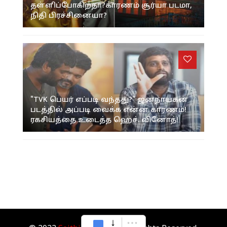
தள்ளிப்போகிறதா?காரணம் சூர்யா படமா,
நிதி பிரச்சினையா?
"TVK பெயர் எப்படி வந்தது?" ஜனநாயகன்
படத்தில் அப்படி வைக்க என்ன காரணம்!
ரகசியத்தை உடைத்த ஹெச். வினோத்!