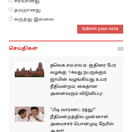
சரியானது
தவறானது
கருத்து இல்லை
Submit your vote
செய்திகள்
தவெக எம்.எல்.ஏ. குதிரை பேர
வழக்கு: 14வது நபருக்கும்
ஜாமின் வழங்கியது உயர்
நீதிமன்றம்; கைதான
அனைவரும் விடுவிப்பு!
"பிடி வாரண்ட் ரத்து!":
நீதிமன்றத்தில் முன்னாள்
அமைச்சர் பொன்முடி நேரில்
ஆஜர்!