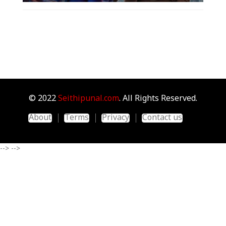
© 2022
Seithipunal.com
. All Rights Reserved.
About
Terms
Privacy
Contact us
-->
-->