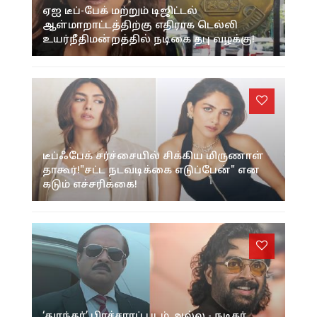
ஏஐ டீப்-பேக் மற்றும் டிஜிட்டல்
ஆள்மாறாட்டத்திற்கு எதிராக டெல்லி
உயர்நீதிமன்றத்தில் நடிகை தபு வழக்கு!
டீப்ஃபேக் சர்ச்சையில் சிக்கிய மிருணாள்
தாகூர்!"சட்ட நடவடிக்கை எடுப்பேன்" என
கடும் எச்சரிக்கை!
‘துரந்தர்’ பிரச்சாரப் படம் அல்ல - நடிகர்