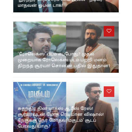
மாதவன் ஓபன் டாக்!
'ரோலெக்ஸ்' படம் எப்போது? முதல்
முறையாக ரோலெக்ஸ் படம் பற்றி மனம்
திறந்த சூர்யா! சொன்ன பதில் இதுதான்!
சுதந்திர தின பாக்ஸ் ஆபீஸ் ரேஸ்!
சூர்யாவுடன் மோத ரெடியான விஷால்!
நேருக்கு நேர் மோதல்!‘மகுடம்’ சூடப்
போவது யாரு?