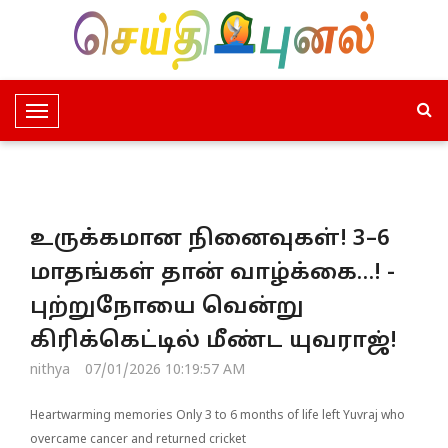
T
o
g
g
l
உருக்கமான நினைவுகள்! 3–6
e
N
மாதங்கள் தான் வாழ்க்கை…! -
a
புற்றுநோயை வென்று
v
i
கிரிக்கெட்டில் மீண்ட யுவராஜ்!
g
nithya
07/01/2026 10:19:57 AM
a
t
Heartwarming memories Only 3 to 6 months of life left Yuvraj who
i
overcame cancer and returned cricket