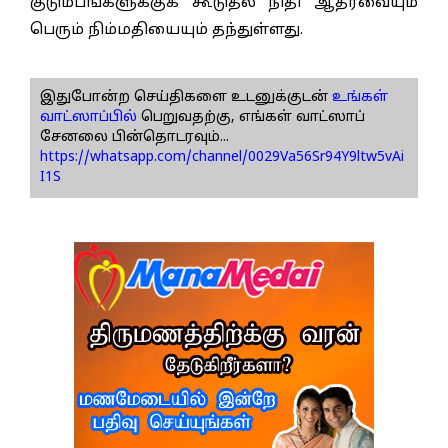
குடும்பங்களுக்குக் கூடுதல் நிதி ஆதரவையும்
பெரும் நிம்மதியையும் தந்துள்ளது.
இதுபோன்ற செய்திகளை உடனுக்குடன்
உங்கள்
வாட்ஸாப்பில்
பெறுவதற்கு, எங்கள் வாட்ஸாப்
சேனலை பின்தொடரவும்...
https://whatsapp.com/channel/0029Va56Sr94Y9ltw5vAi
I1S