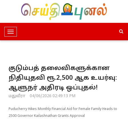
T
o
g
g
l
குடும்பத் தலைவிகளுக்கான
e
N
நிதியுதவி ரூ.2,500 ஆக உயர்வு:
a
ஆளுநர் அதிரடி ஒப்புதல்!
v
i
மதுவீரா
04/06/2026 02:49:13 PM
g
a
Puducherry Hikes Monthly Financial Aid for Female Family Heads to
t
2500 Governor Kailashnathan Grants Approval
i