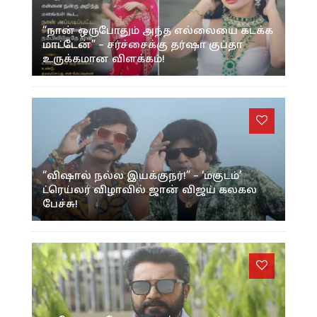
“நான் ஒருபோதும் அந்த எல்லையை கடக்க
மாட்டேன்” – சர்ச்சைக்கு தர்ஷா குப்தா
உருக்கமான விளக்கம்!
“விஷால் நல்ல இயக்குநர்!” – ‘மகுடம்’
ட்ரெய்லர் விழாவில் ஜான் விஜய் கலகல
பேச்சு!