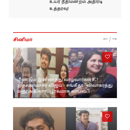
உயர் நீதிமன்றம் அதிரடி
உத்தரவு!
/
சினிமா
மீண்டும் இணைந்து வாழ்வார்களா..?
முதலமைச்சர் விஜய் - சங்கீதா "விவாகரத்து
மனு அதிகாரப்பூர்வமாக வாபஸ்"!