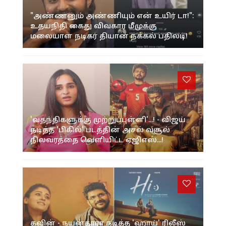
"அண்ணனும் அண்ணியும் என் உயிர் டா!":
உதயநிதி கைது விவகார மீமுக்கு
மலையாள நடிகர் தியான் நக்கல் பதிலடி!
'வதந்திகளுக்கு முற்றுப்புள்ளி'...! - விஜய்
நடித்த 'பிகில்' படத்தின் அசல் வசூல்
நிலவரத்தை வெளியிட்ட ஏஜிஎஸ்...!
கவின் - நயன்தாரா நடித்த 'ஹாய்' ரிலீஸ்