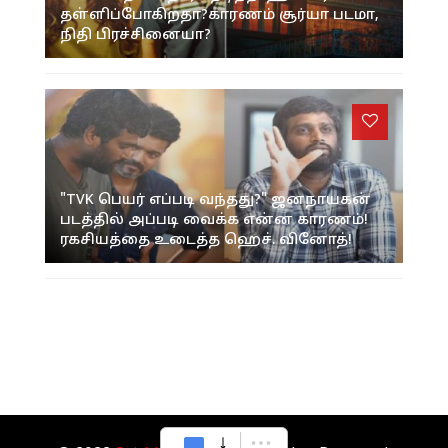
தள்ளிப்போகிறதா?காரணம் சூர்யா படமா,
நிதி பிரச்சினையா?
"TVK பெயர் எப்படி வந்தது?" ஜனநாயகன்
படத்தில் அப்படி வைக்க என்ன காரணம்!
ரகசியத்தை உடைத்த ஹெச். வினோத்!