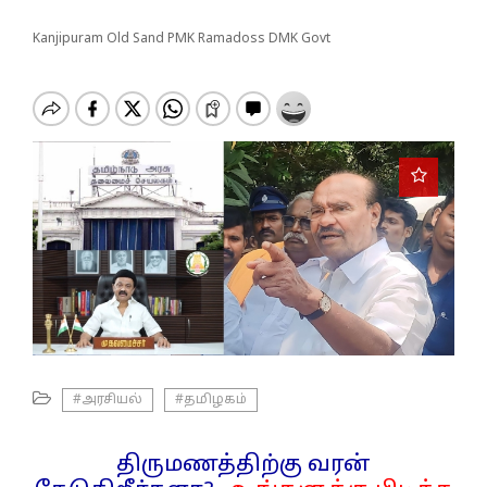
o
n
Kanjipuram Old Sand PMK Ramadoss DMK Govt
#அரசியல்
#தமிழகம்
திருமணத்திற்கு வரன்