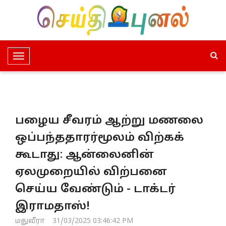
T
o
g
g
l
பழைய சீவரம் ஆற்று மணலை
e
N
ஒப்பந்ததாரர்மூலம் விற்கக்
a
கூடாது: ஆன்லைனின்
v
i
ஏலமுறையில் விற்பனை
g
செய்ய வேண்டும் - டாக்டர்
a
t
இராமதாஸ்!
i
மதுவீரா
31/03/2025 03:46:42 PM