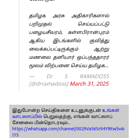
தமிழக அரசு அதிகாரிகளால்
பறிமுதல் செய்யப்பட்டு
பழையசீவரம், கள்ளபிரான்புரம்
ஆகிய இடங்களில் குவித்து
வைக்கப்பட்டிருக்கும் ஆற்று
மணலை தனியார் ஒப்பந்ததாரர்
மூலம் விற்பனை செய்ய தமிழக…
— Dr S RAMADOSS
(@drramadoss)
March 31, 2025
இதுபோன்ற செய்திகளை உடனுக்குடன்
உங்கள்
வாட்ஸாப்பில்
பெறுவதற்கு, எங்கள் வாட்ஸாப்
சேனலை பின்தொடரவும்...
https://whatsapp.com/channel/0029Va56Sr94Y9ltw5vAi
I1S