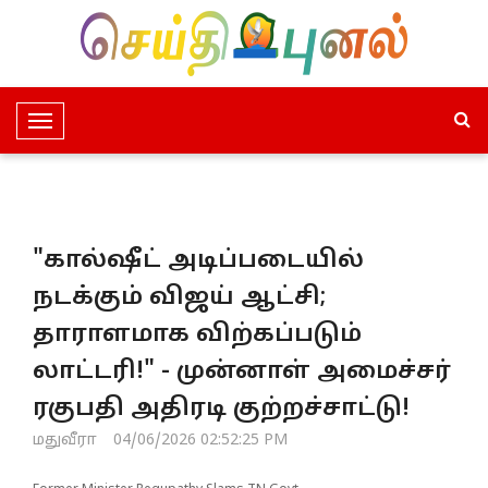
T
o
g
g
l
"கால்ஷீட் அடிப்படையில்
e
N
நடக்கும் விஜய் ஆட்சி;
a
தாராளமாக விற்கப்படும்
v
i
லாட்டரி!" - முன்னாள் அமைச்சர்
g
ரகுபதி அதிரடி குற்றச்சாட்டு!
a
t
மதுவீரா
04/06/2026 02:52:25 PM
i