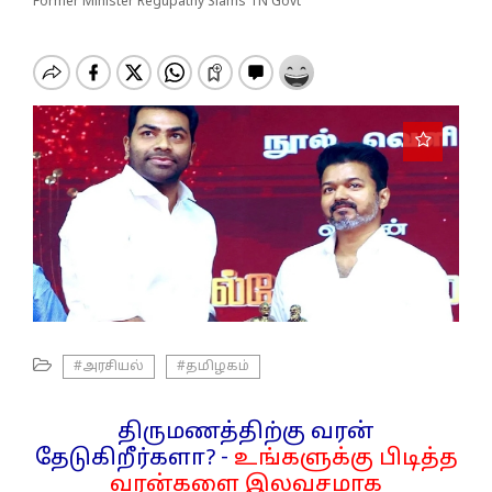
o
Former Minister Regupathy Slams TN Govt
n
#அரசியல்
#தமிழகம்
திருமணத்திற்கு வரன்
தேடுகிறீர்களா? -
உங்களுக்கு பிடித்த
வரன்களை இலவசமாக