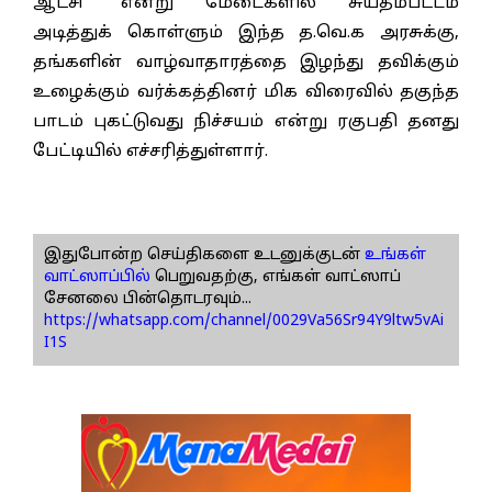
ஆட்சி" என்று மேடைகளில் சுயதம்பட்டம்
அடித்துக் கொள்ளும் இந்த த.வெ.க அரசுக்கு,
தங்களின் வாழ்வாதாரத்தை இழந்து தவிக்கும்
உழைக்கும் வர்க்கத்தினர் மிக விரைவில் தகுந்த
பாடம் புகட்டுவது நிச்சயம் என்று ரகுபதி தனது
பேட்டியில் எச்சரித்துள்ளார்.
இதுபோன்ற செய்திகளை உடனுக்குடன்
உங்கள்
வாட்ஸாப்பில்
பெறுவதற்கு, எங்கள் வாட்ஸாப்
சேனலை பின்தொடரவும்...
https://whatsapp.com/channel/0029Va56Sr94Y9ltw5vAi
I1S