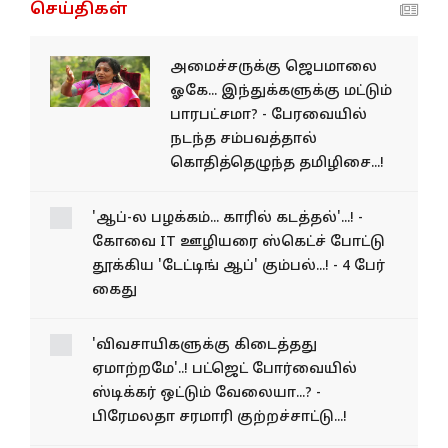
செய்திகள்
அமைச்சருக்கு ஜெபமாலை
ஓகே... இந்துக்களுக்கு மட்டும்
பாரபட்சமா? - பேரவையில்
நடந்த சம்பவத்தால்
கொதித்தெழுந்த தமிழிசை...!
'ஆப்-ல பழக்கம்... காரில்
கடத்தல்'...! - கோவை IT
ஊழியரை ஸ்கெட்ச் போட்டு
தூக்கிய 'டேட்டிங் ஆப்'
கும்பல்...! - 4 பேர் கைது
'விவசாயிகளுக்கு கிடைத்தது
ஏமாற்றமே'..! பட்ஜெட்
போர்வையில் ஸ்டிக்கர் ஒட்டும்
வேலையா...? - பிரேமலதா