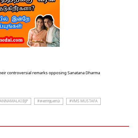
heir controversial remarks opposing Sanatana Dharma
ANNAMALAI BJP
#சனாதனம்
#VMS MUSTAFA