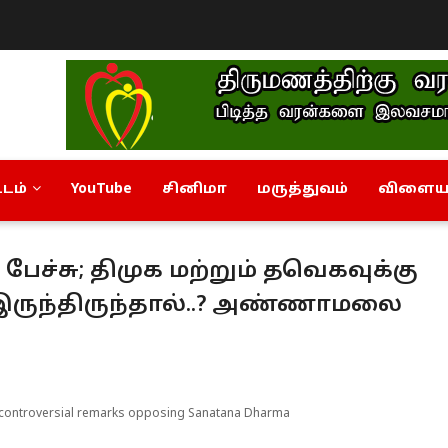
டம்
YouTube
சினிமா
மருத்துவம்
விளையா
பேச்சு; திமுக மற்றும் தவெகவுக்கு
ருந்திருந்தால்..? அண்ணாமலை
 controversial remarks opposing Sanatana Dharma