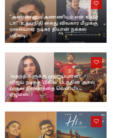
"அண்ணனும் அண்ணியும் என் உயிர்
டா!": உதயநிதி கைது விவகார மீமுக்கு
மலையாள நடிகர் தியான் நக்கல்
பதிலடி!
'வதந்திகளுக்கு முற்றுப்புள்ளி'...! -
விஜய் நடித்த 'பிகில்' படத்தின் அசல்
வசூல் நிலவரத்தை வெளியிட்ட
ஏஜிஎஸ்...!