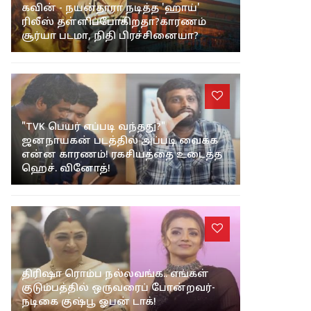
கவின் - நயன்தாரா நடித்த 'ஹாய்'
ரிலீஸ் தள்ளிப்போகிறதா?காரணம்
சூர்யா படமா, நிதி பிரச்சினையா?
"TVK பெயர் எப்படி வந்தது?"
ஜனநாயகன் படத்தில் அப்படி வைக்க
என்ன காரணம்! ரகசியத்தை உடைத்த
ஹெச். வினோத்!
திரிஷா ரொம்ப நல்லவங்க.. எங்கள்
குடும்பத்தில் ஒருவரைப் போன்றவர்-
நடிகை குஷ்பூ ஓபன் டாக்!