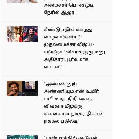
அமைச்சர் பொன்முடி
நேரில் ஆஜர்!
மீண்டும் இணைந்து
வாழ்வார்களா..?
முதலமைச்சர் விஜய் -
சங்கீதா "விவாகரத்து மனு
அதிகாரப்பூர்வமாக
வாபஸ்"!
"அண்ணனும்
அண்ணியும் என் உயிர்
டா!": உதயநிதி கைது
விவகார மீமுக்கு
மலையாள நடிகர் தியான்
நக்கல் பதிலடி!
"டாஸ்மாக்கில் கூடுதல்