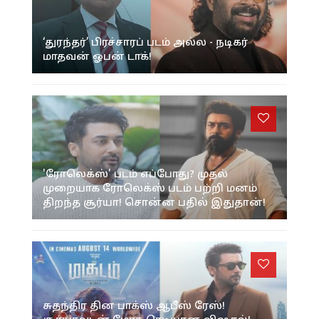
‘துரந்தர்’ பிரச்சாரப் படம் அல்ல - நடிகர்
மாதவன் ஓபன் டாக்!
'ரோலெக்ஸ்' படம் எப்போது? முதல்
முறையாக ரோலெக்ஸ் படம் பற்றி மனம்
திறந்த சூர்யா! சொன்ன பதில் இதுதான்!
சுதந்திர தின பாக்ஸ் ஆபீஸ் ரேஸ்!