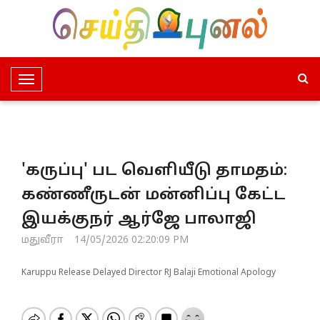
T
o
g
g
l
'கருப்பு' பட வெளியீடு தாமதம்:
e
N
கண்ணீருடன் மன்னிப்பு கேட்ட
a
இயக்குநர் ஆர்ஜே பாலாஜி
v
i
மதுவீரா
14/05/2026 02:20:09 PM
g
a
Karuppu Release Delayed Director RJ Balaji Emotional Apology
t
i