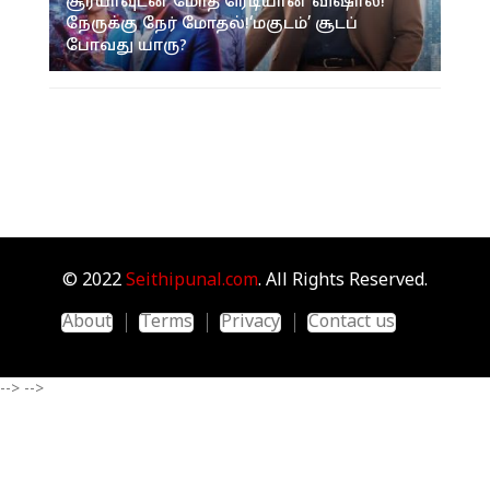
சூர்யாவுடன் மோத ரெடியான விஷால்!
நேருக்கு நேர் மோதல்!‘மகுடம்’ சூடப்
போவது யாரு?
© 2022
Seithipunal.com
. All Rights Reserved.
About
Terms
Privacy
Contact us
-->
-->