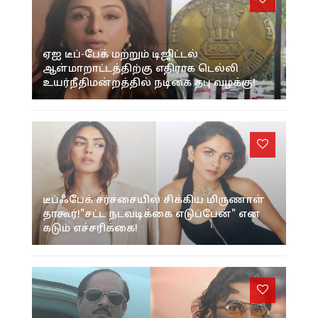
ஏஐ டீப்-பேக் மற்றும் டிஜிட்டல்
ஆள்மாறாட்டத்திற்கு எதிராக டெல்லி
உயர்நீதிமன்றத்தில் நடிகை தபு வழக்கு!
டீப்ஃபேக் சர்ச்சையில் சிக்கிய மிருணாள்
தாகூர்!"சட்ட நடவடிக்கை எடுப்பேன்" என
கடும் எச்சரிக்கை!