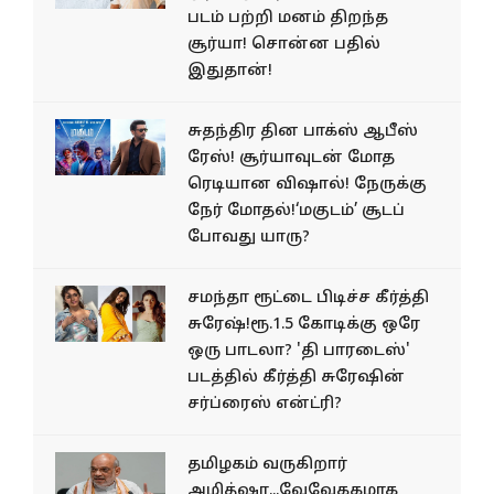
படம் பற்றி மனம் திறந்த
சூர்யா! சொன்ன பதில்
இதுதான்!
சுதந்திர தின பாக்ஸ் ஆபீஸ்
ரேஸ்! சூர்யாவுடன் மோத
ரெடியான விஷால்! நேருக்கு
நேர் மோதல்!‘மகுடம்’ சூடப்
போவது யாரு?
சமந்தா ரூட்டை பிடிச்ச கீர்த்தி
சுரேஷ்!ரூ.1.5 கோடிக்கு ஒரே
ஒரு பாடலா? 'தி பாரடைஸ்'
படத்தில் கீர்த்தி சுரேஷின்
சர்ப்ரைஸ் என்ட்ரி?
தமிழகம் வருகிறார்
அமித்ஷா...வேவேககமாக