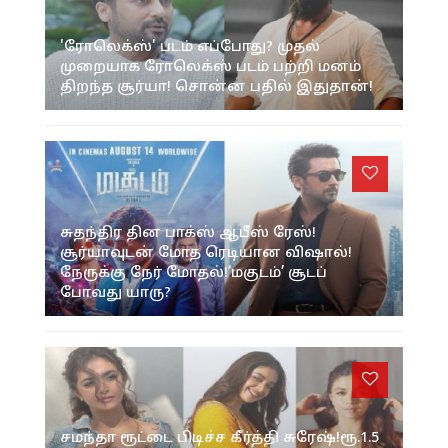
'ரோலெக்ஸ்' படம் எப்போது? முதல்
முறையாக ரோலெக்ஸ் படம் பற்றி மனம்
திறந்த சூர்யா! சொன்ன பதில் இதுதான்!
சுதந்திர தின பாக்ஸ் ஆபீஸ் ரேஸ்!
சூர்யாவுடன் மோத ரெடியான விஷால்!
நேருக்கு நேர் மோதல்!‘மகுடம்’ சூடப்
போவது யாரு?
சமந்தா ரூட்டை பிடிச்ச கீர்த்தி சுரேஷ்!ரூ.1.5