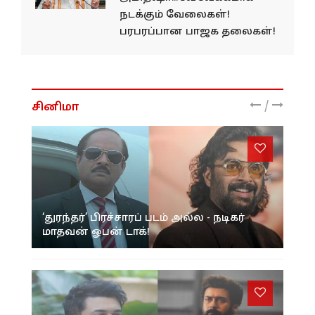
நடக்கும் வேலைகள்!
பரபரப்பான பாஜக தலைகள்!
/
சினிமா
‘துரந்தர்’ பிரச்சாரப் படம் அல்ல - நடிகர்
மாதவன் ஓபன் டாக்!