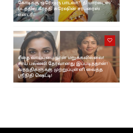
கோடிக்கு ஒரே ஒரு பாடலா? 'தி பாரடைஸ்'
படத்தில் கீர்த்தி சுரேஷின் சர்ப்ரைஸ்
என்ட்ரி?
சீதை வாய்ப்பை நான் மறுக்கவில்லை!
சாய் பல்லவி தேர்வானது இப்படித்தான்!
வதந்திகளுக்கு முற்றுப்புள்ளி வைத்த
ஸ்ரீநிதி ஷெட்டி!