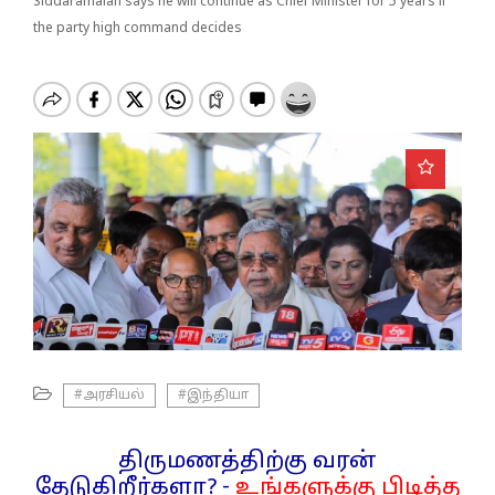
o
Siddaramaiah says he will continue as Chief Minister for 5 years if
n
the party high command decides
#அரசியல்
#இந்தியா
திருமணத்திற்கு வரன்
தேடுகிறீர்களா? -
உங்களுக்கு பிடித்த