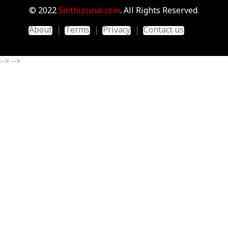
© 2022
Seithipunal.com
. All Rights Reserved.
About
Terms
Privacy
Contact us
-->
-->