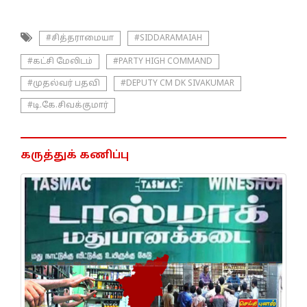
#சித்தராமையா
#SIDDARAMAIAH
#கட்சி மேலிடம்
#PARTY HIGH COMMAND
#முதல்வர் பதவி
#DEPUTY CM DK SIVAKUMAR
#டி.கே.சிவக்குமார்
கருத்துக் கணிப்பு