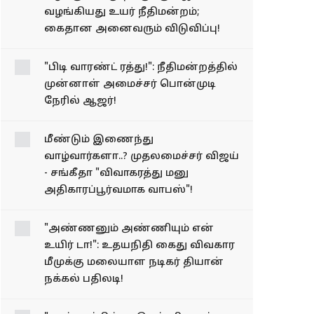
நபருக்கும் ஜாமின்
வழங்கியது உயர்
நீதிமன்றம்; கைதான
அனைவரும் விடுவிப்பு!
"பிடி வாரண்ட் ரத்து!":
நீதிமன்றத்தில் முன்னாள்
அமைச்சர் பொன்முடி
நேரில் ஆஜர்!
மீண்டும் இணைந்து
வாழ்வார்களா..? முதலமைச்சர் விஜய்
- சங்கீதா "விவாகரத்து மனு
அதிகாரப்பூர்வமாக வாபஸ்"!
"அண்ணனும் அண்ணியும் என்
உயிர் டா!": உதயநிதி கைது விவகார
மீமுக்கு மலையாள நடிகர் தியான்