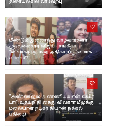
பாரதிராஜா – பாக்யராஜ் நினைவு
நிகழ்ச்சி! இணையும் தென்னிந்திய
திரைப்பட எழுத்தாளர்கள் சங்கம்..
திரையுலகில் வரவேற்பு
மீண்டும் இணைந்து வாழ்வார்களா..?
முதலமைச்சர் விஜய் - சங்கீதா
"விவாகரத்து மனு அதிகாரப்பூர்வமாக
வாபஸ்"!
"அண்ணனும் அண்ணியும் என் உயிர்
டா!": உதயநிதி கைது விவகார மீமுக்கு
மலையாள நடிகர் தியான் நக்கல்