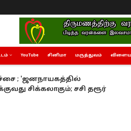
டம்
YouTube
சினிமா
மருத்துவம்
விளையா
்ச்சை ; 'ஜனநாயகத்தில்
ுவது சிக்கலாகும்; சசி தரூர்