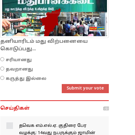
தனியாரிடம் மது விற்பனையை
கொடுப்பது...
சரியானது
தவறானது
கருத்து இல்லை
Submit your vote
செய்திகள்
தவெக எம்.எல்.ஏ. குதிரை
பேர வழக்கு: 14வது