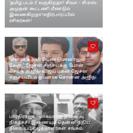
‘தமிழ் படம் 3’ வருகிறதா? சிவா – சி.எஸ்.
அமுதன் கூட்டணி மீண்டும்
இணைகிறதா?எதிர்பார்ப்பில்
ரசிகர்கள்!
“என்ன உதவி வேண்டுமானாலும்
கேளு” ஜேசன் சஞ்சய்க்கு போன்
செய்த அஜித்! விஜய் மகன் ஜேசன்
சஞ்சய்யிடம் ஓபனாக சொன்ன அஜித்!