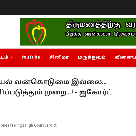
டம்
YouTube
சினிமா
மருத்துவம்
விளையா
லியல் வன்கொடுமை இல்லை...
டுத்தும் முறை...! - ஐகோர்ட்
 ones feelings High Court verdict