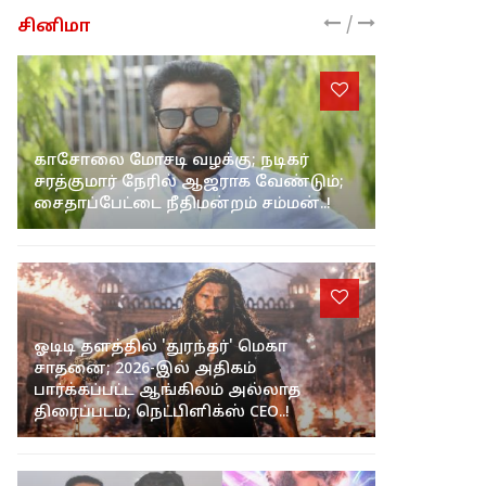
/
சினிமா
காசோலை மோசடி வழக்கு; நடிகர்
சரத்குமார் நேரில் ஆஜராக வேண்டும்;
சைதாப்பேட்டை நீதிமன்றம் சம்மன்..!
ஓடிடி தளத்தில் 'துரந்தர்' மெகா
சாதனை; 2026-இல் அதிகம்
பார்க்கப்பட்ட ஆங்கிலம் அல்லாத
திரைப்படம்; நெட்பிளிக்ஸ் CEO..!