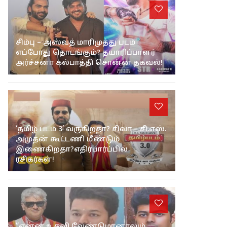
சிம்பு – அஸ்வத் மாரிமுத்து படம்
எப்போது தொடங்கும்? தயாரிப்பாளர்
அர்ச்சனா கல்பாத்தி சொன்ன தகவல்!
‘தமிழ் படம் 3’ வருகிறதா? சிவா – சி.எஸ்.
அமுதன் கூட்டணி மீண்டும்
இணைகிறதா?எதிர்பார்ப்பில்
ரசிகர்கள்!
“என்ன உதவி வேண்டுமானாலும்