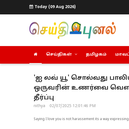
Today (09 Aug 2026)
செய்திகள்
தமிழகம்
மாவட்
'ஐ லவ் யூ' சொல்வது பா
ஒருவரின் உணர்வை வெளிப்ப
தீர்ப்பு
nithya
02/07/2025 12:01:46 PM
Saying I love you is not harassement its a way expressing