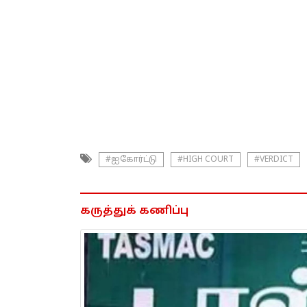
#ஐகோர்ட்டு
#HIGH COURT
#VERDICT
கருத்துக் கணிப்பு