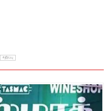
#தீர்ப்பு