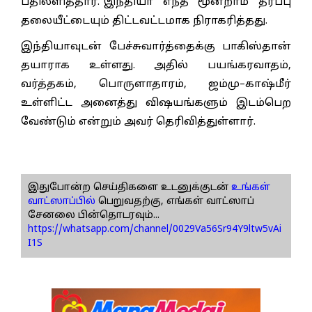
பதிலளித்தார்.”இந்தியா எந்த மூன்றாம் தரப்பு
தலையீட்டையும் திட்டவட்டமாக நிராகரித்தது.
இந்தியாவுடன் பேச்சுவார்த்தைக்கு பாகிஸ்தான்
தயாராக உள்ளது. அதில் பயங்கரவாதம்,
வர்த்தகம், பொருளாதாரம், ஜம்மு–காஷ்மீர்
உள்ளிட்ட அனைத்து விஷயங்களும் இடம்பெற
வேண்டும் என்றும் அவர் தெரிவித்துள்ளார்.
இதுபோன்ற செய்திகளை உடனுக்குடன்
உங்கள்
வாட்ஸாப்பில்
பெறுவதற்கு, எங்கள் வாட்ஸாப்
சேனலை பின்தொடரவும்...
https://whatsapp.com/channel/0029Va56Sr94Y9ltw5vAi
I1S