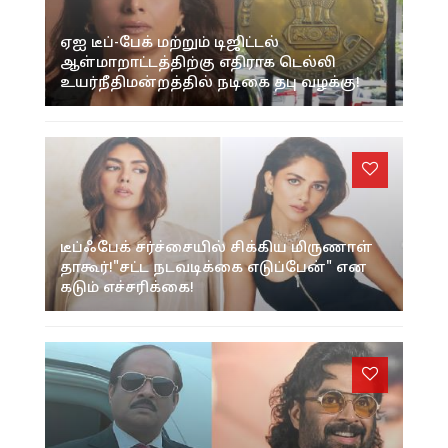
ஏஐ டீப்-பேக் மற்றும் டிஜிட்டல்
ஆள்மாறாட்டத்திற்கு எதிராக டெல்லி
உயர்நீதிமன்றத்தில் நடிகை தபு வழக்கு!
டீப்ஃபேக் சர்ச்சையில் சிக்கிய மிருணாள்
தாகூர்!"சட்ட நடவடிக்கை எடுப்பேன்" என
கடும் எச்சரிக்கை!