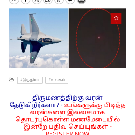
o
n
#இந்தியா
#உலகம்
திருமணத்திற்கு வரன்
தேடுகிறீர்களா? -
உங்களுக்கு பிடித்த
வரன்களை இலவசமாக
தொடர்புகொள்ள மணமேடையில்
இன்றே பதிவு செய்யுங்கள் -
REGISTER NOW