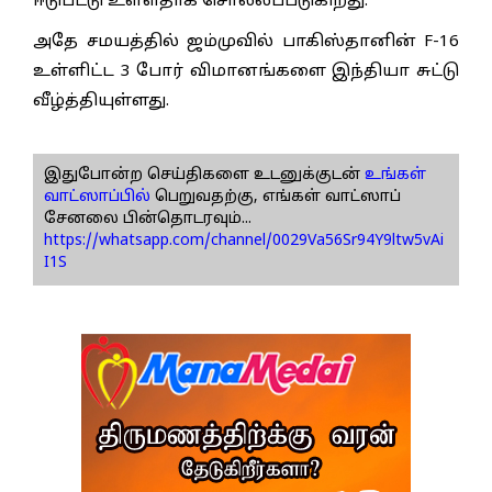
ஈடுபட்டு உள்ளதாக சொல்லப்படுகிறது.
அதே சமயத்தில் ஜம்முவில் பாகிஸ்தானின் F-16
உள்ளிட்ட 3 போர் விமானங்களை இந்தியா சுட்டு
வீழ்த்தியுள்ளது.
இதுபோன்ற செய்திகளை உடனுக்குடன்
உங்கள்
வாட்ஸாப்பில்
பெறுவதற்கு, எங்கள் வாட்ஸாப்
சேனலை பின்தொடரவும்...
https://whatsapp.com/channel/0029Va56Sr94Y9ltw5vAi
I1S