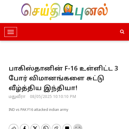
T
o
g
g
l
பாகிஸ்தானின் F-16 உள்ளிட்ட 3
e
N
போர் விமானங்களை சுட்டு
a
வீழ்த்திய இந்தியா!
v
i
மதுவீரா
08/05/2025 10:10:10 PM
g
a
IND vs PAK F16 attacked indian army
t
i