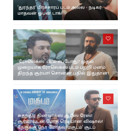
‘துரந்தர்’ பிரச்சாரப் படம் அல்ல - நடிகர்
மாதவன் ஓபன் டாக்!
'ரோலெக்ஸ்' படம் எப்போது? முதல்
முறையாக ரோலெக்ஸ் படம் பற்றி மனம்
திறந்த சூர்யா! சொன்ன பதில் இதுதான்!
சுதந்திர தின பாக்ஸ் ஆபீஸ் ரேஸ்!
சூர்யாவுடன் மோத ரெடியான விஷால்!
நேருக்கு நேர் மோதல்!‘மகுடம்’ சூடப்