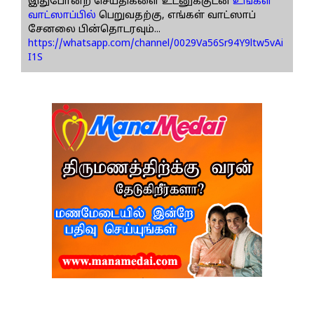
இதுபோன்ற செய்திகளை உடனுக்குடன்
உங்கள்
வாட்ஸாப்பில்
பெறுவதற்கு, எங்கள் வாட்ஸாப்
சேனலை பின்தொடரவும்...
https://whatsapp.com/channel/0029Va56Sr94Y9ltw5vAi
I1S