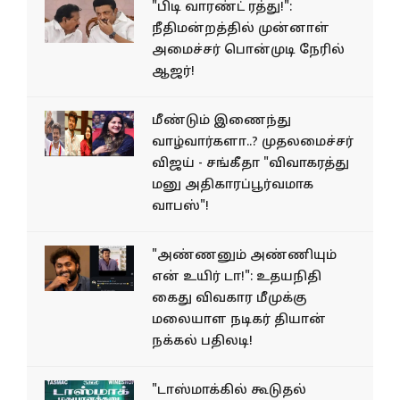
"பிடி வாரண்ட் ரத்து!":
நீதிமன்றத்தில் முன்னாள்
அமைச்சர் பொன்முடி நேரில்
ஆஜர்!
மீண்டும் இணைந்து
வாழ்வார்களா..? முதலமைச்சர்
விஜய் - சங்கீதா "விவாகரத்து
மனு அதிகாரப்பூர்வமாக
வாபஸ்"!
"அண்ணனும் அண்ணியும்
என் உயிர் டா!": உதயநிதி
கைது விவகார மீமுக்கு
மலையாள நடிகர் தியான்
நக்கல் பதிலடி!
"டாஸ்மாக்கில் கூடுதல்