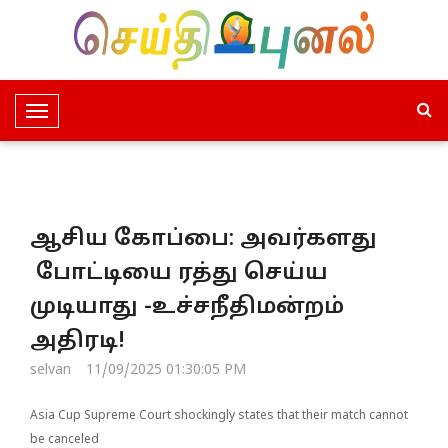
T
o
g
g
l
ஆசிய கோப்பை: அவர்களது
e
N
போட்டியை ரத்து செய்ய
a
முடியாது -உச்சநீதிமன்றம்
v
i
அதிரடி!
g
selvan
11/09/2025 01:30:05 PM
a
t
Asia Cup Supreme Court shockingly states that their match cannot
i
be canceled