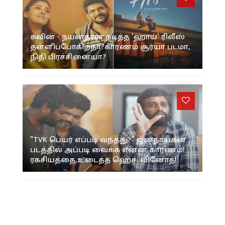
கவின் - நயன்தாரா நடித்த 'ஹாய்' ரிலீஸ்
தள்ளிப்போகிறதா?காரணம் சூர்யா படமா,
நிதி பிரச்சினையா?
"TVK பெயர் எப்படி வந்தது?" ஜனநாயகன்
படத்தில் அப்படி வைக்க என்ன காரணம்!
ரகசியத்தை உடைத்த ஹெச். வினோத்!