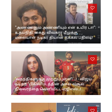
"அண்ணனும் அண்ணியும் என் உயிர் டா!":
உதயநிதி கைது விவகார மீமுக்கு
மலையாள நடிகர் தியான் நக்கல் பதிலடி!
'வதந்திகளுக்கு முற்றுப்புள்ளி'...! - விஜய்
நடித்த 'பிகில்' படத்தின் அசல் வசூல்
நிலவரத்தை வெளியிட்ட ஏஜிஎஸ்...!