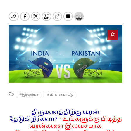
o
n
#இந்தியா
#விளையாட்டு
திருமணத்திற்கு வரன்
தேடுகிறீர்களா? -
உங்களுக்கு பிடித்த
வரன்களை இலவசமாக