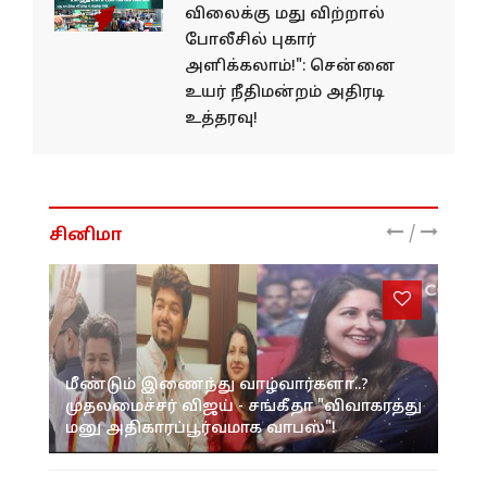
விலைக்கு மது விற்றால்
போலீசில் புகார்
அளிக்கலாம்!": சென்னை
உயர் நீதிமன்றம் அதிரடி
உத்தரவு!
/
சினிமா
மீண்டும் இணைந்து வாழ்வார்களா..?
முதலமைச்சர் விஜய் - சங்கீதா "விவாகரத்து
மனு அதிகாரப்பூர்வமாக வாபஸ்"!