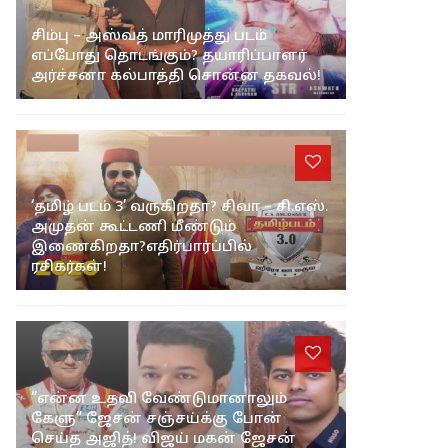
சிம்பு – அஸ்வத் மாரிமுத்து படம்
எப்போது தொடங்கும்? தயாரிப்பாளர்
அர்ச்சனா கல்பாத்தி சொன்ன தகவல்!
‘தமிழ் படம் 3’ வருகிறதா? சிவா – சி.எஸ்.
அமுதன் கூட்டணி மீண்டும்
இணைகிறதா?எதிர்பார்ப்பில்
ரசிகர்கள்!
“என்ன உதவி வேண்டுமானாலும்
கேளு” ஜேசன் சஞ்சய்க்கு போன்
செய்த அஜித்! விஜய் மகன் ஜேசன்