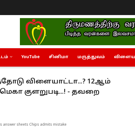
டம்
YouTube
சினிமா
மருத்துவம்
விளையா
தோடு விளையாட்டா...? 12ஆம்
மெகா குளறுபடி...! - தவறை
ss answer sheets Chips admits mistake