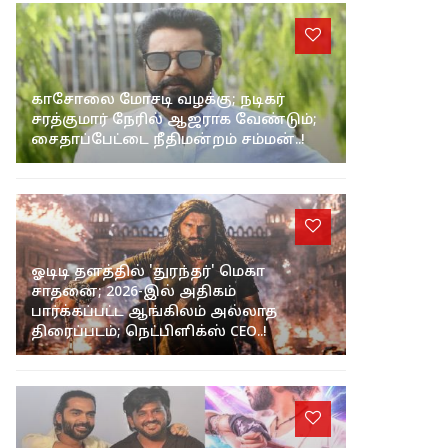
காசோலை மோசடி வழக்கு; நடிகர்
சரத்குமார் நேரில் ஆஜராக வேண்டும்;
சைதாப்பேட்டை நீதிமன்றம் சம்மன்..!
ஓடிடி தளத்தில் 'துரந்தர்' மெகா
சாதனை; 2026-இல் அதிகம்
பார்க்கப்பட்ட ஆங்கிலம் அல்லாத
திரைப்படம்; நெட்பிளிக்ஸ் CEO..!