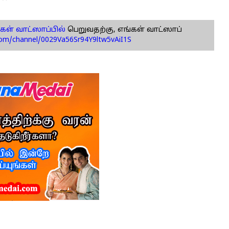
கள் வாட்ஸாப்பில்
பெறுவதற்கு, எங்கள் வாட்ஸாப்
com/channel/0029Va56Sr94Y9ltw5vAiI1S