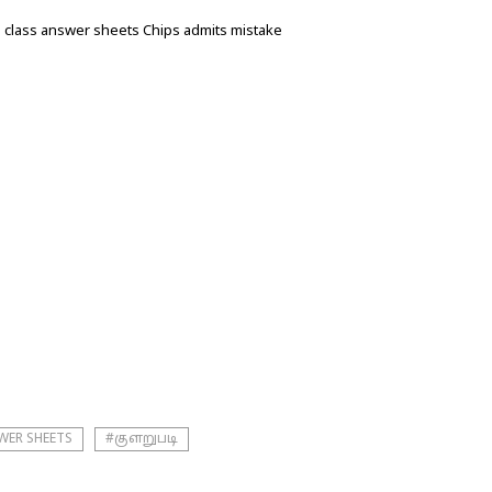
 class answer sheets Chips admits mistake
WER SHEETS
#குளறுபடி