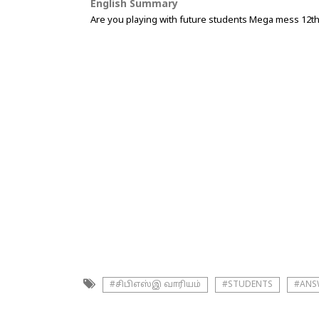
English Summary
Are you playing with future students Mega mess 12th
#சிபிஎஸ்இ வாரியம்
#STUDENTS
#ANS