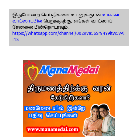
இதுபோன்ற செய்திகளை உடனுக்குடன்
உங்கள்
வாட்ஸாப்பில்
பெறுவதற்கு, எங்கள் வாட்ஸாப்
சேனலை பின்தொடரவும்...
https://whatsapp.com/channel/0029Va56Sr94Y9ltw5vAi
I1S