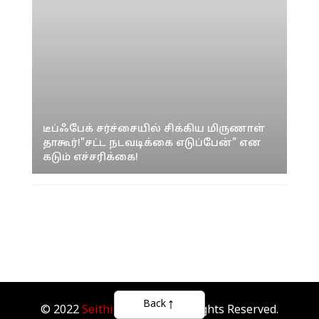
டீப்ஃபேக் சர்ச்சையில் சிக்கிய மிருணாள்
தாகூர்!"சட்ட நடவடிக்கை எடுப்பேன்" என
கடும் எச்சரிக்கை!
Back
© 2022
Seithipunal.com
. All Rights Reserved.