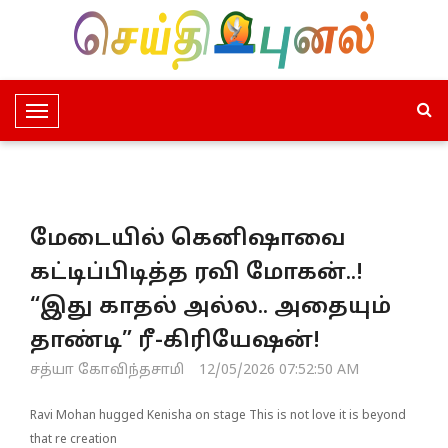
T
o
g
g
l
மேடையில் கெனிஷாவை
e
N
கட்டிப்பிடித்த ரவி மோகன்..!
a
“இது காதல் அல்ல.. அதையும்
v
i
தாண்டி” ரீ-கிரியேஷன்!
g
சத்யா கோவிந்தசாமி
12/05/2026 07:52:50 AM
a
t
Ravi Mohan hugged Kenisha on stage This is not love it is beyond
i
that re creation