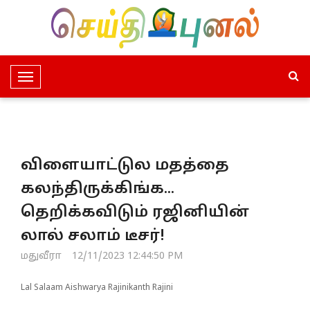
T
o
g
g
l
விளையாட்டுல மதத்தை
e
N
கலந்திருக்கிங்க...
a
தெறிக்கவிடும் ரஜினியின்
v
i
லால் சலாம் டீசர்!
g
மதுவீரா
12/11/2023 12:44:50 PM
a
t
Lal Salaam Aishwarya Rajinikanth Rajini
i