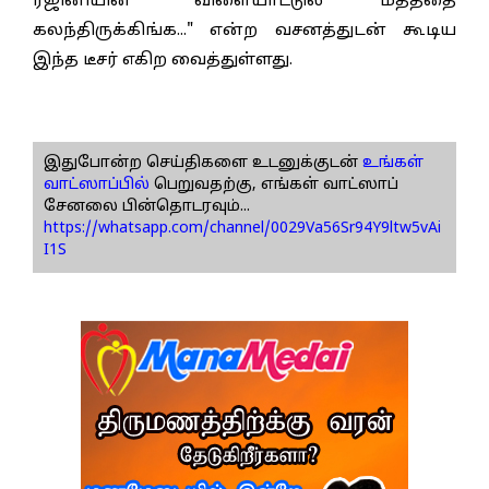
ரஜினியின் "விளையாட்டுல மதத்தை
கலந்திருக்கிங்க..." என்ற வசனத்துடன் கூடிய
இந்த டீசர் எகிற வைத்துள்ளது.
இதுபோன்ற செய்திகளை உடனுக்குடன்
உங்கள்
வாட்ஸாப்பில்
பெறுவதற்கு, எங்கள் வாட்ஸாப்
சேனலை பின்தொடரவும்...
https://whatsapp.com/channel/0029Va56Sr94Y9ltw5vAi
I1S