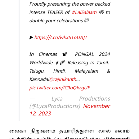
Proudly presenting the power packed
intense TEASER of
#LalSalaam
🫡 to
double your celebrations 💥
▶️
https://t.co/wkxS1oUAJT
In Cinemas 📽️ PONGAL 2024
Worldwide ☀️🌾 Releasing in Tamil,
Telugu, Hindi, Malayalam &
Kannada!
@rajinikanth
…
pic.twitter.com/lC9oQkzgUF
— Lyca Productions
(@LycaProductions)
November
12, 2023
லைகா நிறுவனம் தயாரித்துள்ள லால் சலாம்