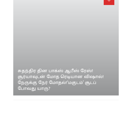
சுதந்திர தின பாக்ஸ் ஆபீஸ் ரேஸ்!
சூர்யாவுடன் மோத ரெடியான விஷால்!
நேருக்கு நேர் மோதல்!‘மகுடம்’ சூடப்
போவது யாரு?