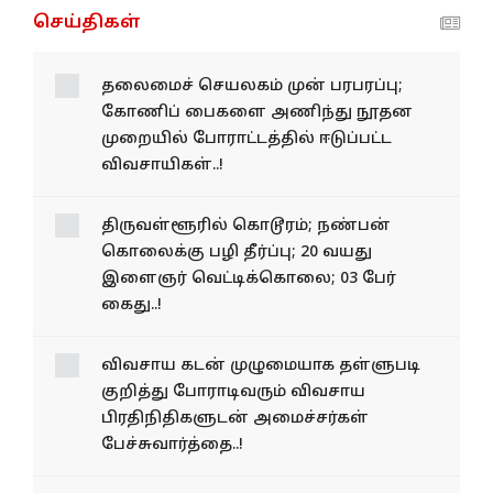
செய்திகள்
தலை​மைச் செயல​கம் முன் பரபரப்பு;
கோணிப் பைகளை அணிந்து நூதன
முறை​யில் போராட்​டத்​தில் ஈடுப்பட்ட
விவசாயிகள்..!
திருவள்ளூரில் கொடூரம்; நண்பன்
கொலைக்கு பழி தீர்ப்பு; 20 வயது
இளைஞர் வெட்டிக்கொலை; 03 பேர்
கைது..!
விவ​சாய கடன் முழுமையாக தள்​ளு​படி
குறித்து போராடிவரும் விவசாய
பிரதிநிதிகளுடன் அமைச்சர்கள்
பேச்சுவார்த்தை..!