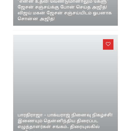
“என்ன உதவி வேண்டுமானாலும் கேளு”
ஜேசன் சஞ்சய்க்கு போன் செய்த அஜித்!
விஜய் மகன் ஜேசன் சஞ்சய்யிடம் ஓபனாக
சொன்ன அஜித்!
பாரதிராஜா – பாக்யராஜ் நினைவு நிகழ்ச்சி!
இணையும் தென்னிந்திய திரைப்பட
எழுத்தாளர்கள் சங்கம்.. திரையுலகில்