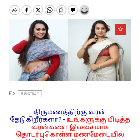
o
n
#சினிமா
திருமணத்திற்கு வரன்
தேடுகிறீர்களா? -
உங்களுக்கு பிடித்த
வரன்களை இலவசமாக
தொடர்புகொள்ள மணமேடையில்