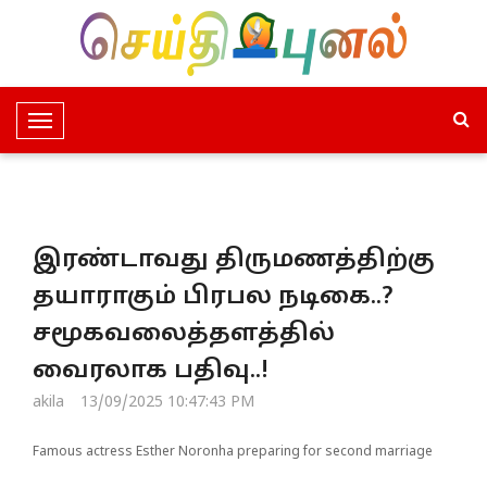
T
o
g
g
l
இரண்டாவது திருமணத்திற்கு
e
N
தயாராகும் பிரபல நடிகை..?
a
சமூகவலைத்தளத்தில்
v
i
வைரலாக பதிவு..!
g
akila
13/09/2025 10:47:43 PM
a
t
Famous actress Esther Noronha preparing for second marriage
i