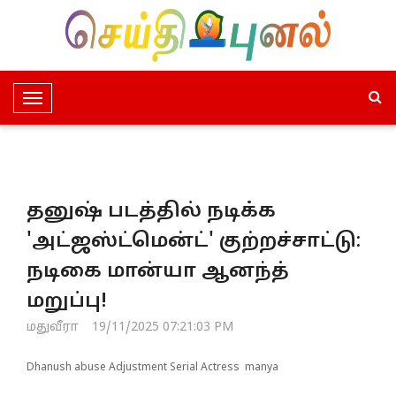
T
o
g
g
l
தனுஷ் படத்தில் நடிக்க
e
N
'அட்ஜஸ்ட்மென்ட்' குற்றச்சாட்டு:
a
நடிகை மான்யா ஆனந்த்
v
i
மறுப்பு!
g
மதுவீரா
19/11/2025 07:21:03 PM
a
t
Dhanush abuse Adjustment Serial Actress manya
i