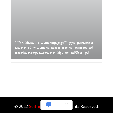
"TVK பெயர் எப்படி வந்தது?" ஜனநாயகன்
படத்தில் அப்படி வைக்க என்ன காரணம்!
ரகசியத்தை உடைத்த ஹெச். வினோத்!
© 2022
Seithipunal.com
. All Rights Reserved.