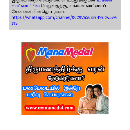
இதுபோன்ற செய்திகளை உடனுக்குடன்
உங்கள்
வாட்ஸாப்பில்
பெறுவதற்கு, எங்கள் வாட்ஸாப்
சேனலை பின்தொடரவும்...
https://whatsapp.com/channel/0029Va56Sr94Y9ltw5vAi
I1S