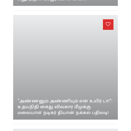
முதலமைச்சர் விஜய் - சங்கீதா "விவாகரத்து
மனு அதிகாரப்பூர்வமாக வாபஸ்"!
"அண்ணனும் அண்ணியும் என் உயிர் டா!":
உதயநிதி கைது விவகார மீமுக்கு
மலையாள நடிகர் தியான் நக்கல் பதிலடி!