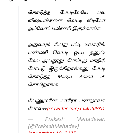
கொடுத்த பேட்டிலேயே பல
விஷயங்களை வெட்டி வீடியோ
அப்லோட் பண்ணி இருக்காங்க
அதுலயும் சிலது பட்டி டீங்கரிங்
பண்ணி வெட்டி ஒட்டி தனுஷ்
மேல அவதூறு கிளப்புற மாதிரி
போட்டு இருக்கிறாங்கனு பேட்டி
கொடுத்த Manya Anand eh
சொல்றாங்க
வேணும்னே யாரோ பண்றாங்க
போல👀
pic.twitter.com/kaI4Dt0PXD
— Prakash Mahadevan
(@PrakashMahadev)