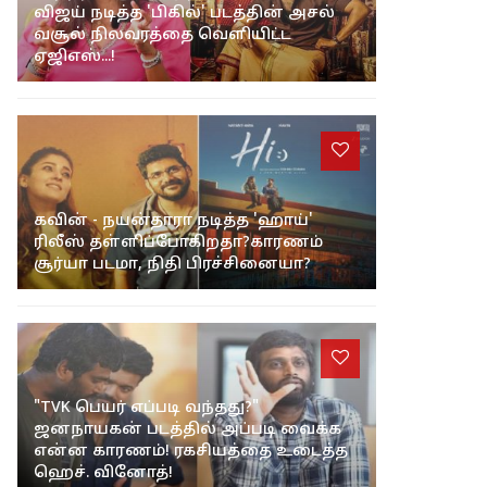
விஜய் நடித்த 'பிகில்' படத்தின் அசல்
வசூல் நிலவரத்தை வெளியிட்ட
ஏஜிஎஸ்...!
கவின் - நயன்தாரா நடித்த 'ஹாய்'
ரிலீஸ் தள்ளிப்போகிறதா?காரணம்
சூர்யா படமா, நிதி பிரச்சினையா?
"TVK பெயர் எப்படி வந்தது?"
ஜனநாயகன் படத்தில் அப்படி வைக்க
என்ன காரணம்! ரகசியத்தை உடைத்த
ஹெச். வினோத்!