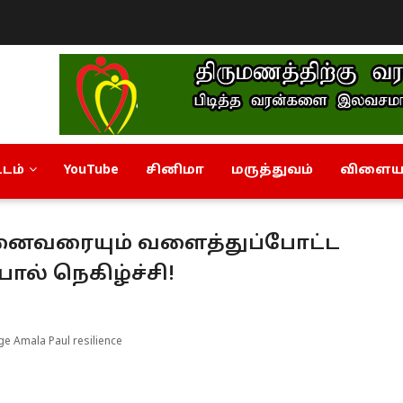
டம்
YouTube
சினிமா
மருத்துவம்
விளையா
னைவரையும் வளைத்துப்போட்ட
ல் நெகிழ்ச்சி!
e Amala Paul resilience