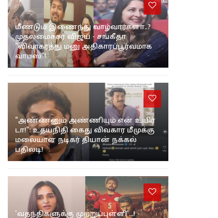
மீண்டும் இணைந்து வாழ்வார்களா..?
முதலமைச்சர் விஜய் - சங்கீதா
"விவாகரத்து மனு அதிகாரப்பூர்வமாக
வாபஸ்"!
"அண்ணனும் அண்ணியும் என் உயிர்
டா!": உதயநிதி கைது விவகார மீமுக்கு
மலையாள நடிகர் தியான் நக்கல்
பதிலடி!
'வதந்திகளுக்கு முற்றுப்புள்ளி'...! -