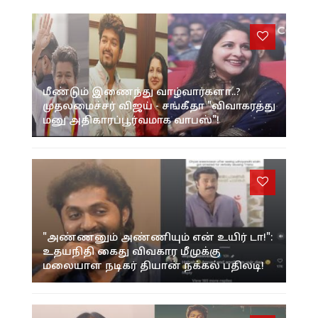
மீண்டும் இணைந்து வாழ்வார்களா..?
முதலமைச்சர் விஜய் - சங்கீதா "விவாகரத்து
மனு அதிகாரப்பூர்வமாக வாபஸ்"!
"அண்ணனும் அண்ணியும் என் உயிர் டா!":
உதயநிதி கைது விவகார மீமுக்கு
மலையாள நடிகர் தியான் நக்கல் பதிலடி!