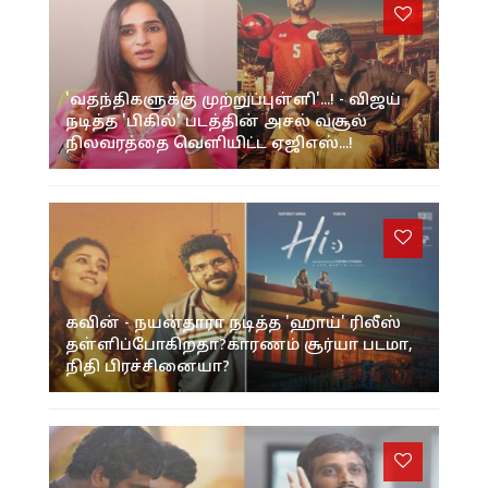
'வதந்திகளுக்கு முற்றுப்புள்ளி'...! - விஜய்
நடித்த 'பிகில்' படத்தின் அசல் வசூல்
நிலவரத்தை வெளியிட்ட ஏஜிஎஸ்...!
கவின் - நயன்தாரா நடித்த 'ஹாய்' ரிலீஸ்
தள்ளிப்போகிறதா?காரணம் சூர்யா படமா,
நிதி பிரச்சினையா?