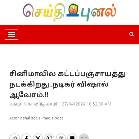
T
o
g
g
l
சினிமாவில் கட்டப்பஞ்சாயத்து
e
N
நடக்கிறது..நடிகர் விஷால்
a
ஆவேசம்.!!
v
i
சத்யா கோவிந்தசாமி
27/04/2024 10:52:00 AM
g
a
Actor vishal social media post
t
i