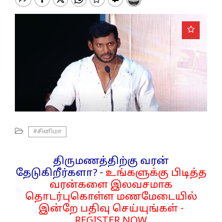
o
n
#சினிமா
திருமணத்திற்கு வரன்
தேடுகிறீர்களா? -
உங்களுக்கு பிடித்த
வரன்களை இலவசமாக
தொடர்புகொள்ள மணமேடையில்
இன்றே பதிவு செய்யுங்கள் -
REGISTER NOW