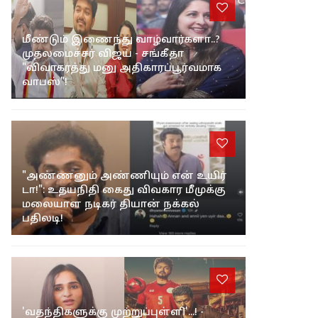
மீண்டும் இணைந்து வாழ்வார்களா..?
முதலமைச்சர் விஜய் - சங்கீதா
"விவாகரத்து மனு அதிகாரப்பூர்வமாக
வாபஸ்"!
"அண்ணனும் அண்ணியும் என் உயிர்
டா!": உதயநிதி கைது விவகார மீமுக்கு
மலையாள நடிகர் தியான் நக்கல்
பதிலடி!
'வதந்திகளுக்கு முற்றுப்புள்ளி'...! -