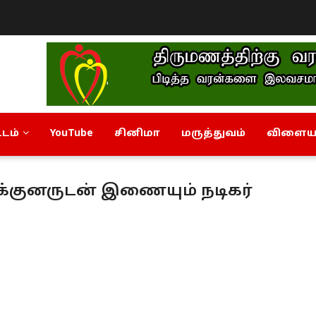
டம்
YouTube
சினிமா
மருத்துவம்
விளையா
யக்குனருடன் இணையும் நடிகர்