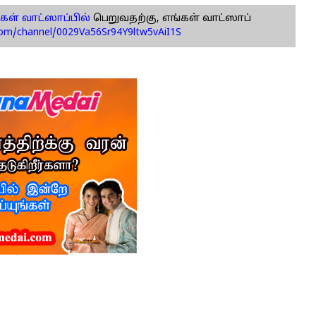
கள் வாட்ஸாப்பில்
பெறுவதற்கு, எங்கள் வாட்ஸாப்
com/channel/0029Va56Sr94Y9ltw5vAiI1S