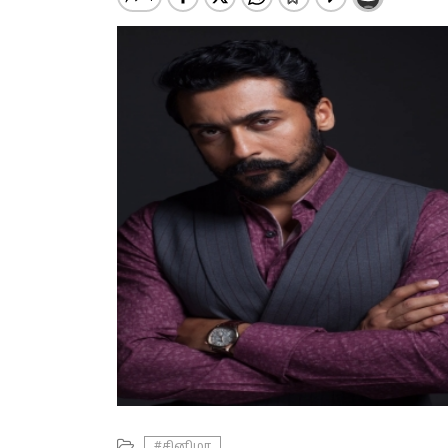
#சினிமா