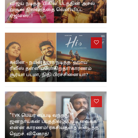
விஜய் நடித்த 'பிகில்' படத்தின் அசல்
வசூல் நிலவரத்தை வெளியிட்ட
ஏஜிஎஸ்...!
கவின் - நயன்தாரா நடித்த 'ஹாய்'
ரிலீஸ் தள்ளிப்போகிறதா?காரணம்
சூர்யா படமா, நிதி பிரச்சினையா?
"TVK பெயர் எப்படி வந்தது?"
ஜனநாயகன் படத்தில் அப்படி வைக்க
என்ன காரணம்! ரகசியத்தை உடைத்த
ஹெச். வினோத்!