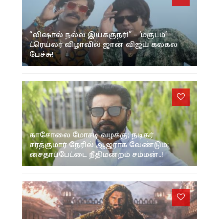
“விஷால் நல்ல இயக்குநர்!” – ‘மகுடம்’
ட்ரெய்லர் விழாவில் ஜான் விஜய் கலகல
பேச்சு!
காசோலை மோசடி வழக்கு; நடிகர்
சரத்குமார் நேரில் ஆஜராக வேண்டும்;
சைதாப்பேட்டை நீதிமன்றம் சம்மன்..!