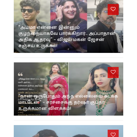
“அம்மா என்னை இன்னும்
குழந்தையாகவே பார்க்கிறார்.. அப்பாதான்
அதிக ஆதரவு” – விஜய் மகன் ஜேசன்
சஞ்சய் உருக்கம்!
“நான் ஒருபோதும் அந்த எல்லையை கடக்க
மாட்டேன்” – சர்ச்சைக்கு தர்ஷா குப்தா
உருக்கமான விளக்கம்!