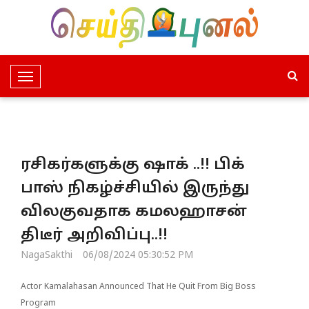
T
o
g
g
l
ரசிகர்களுக்கு ஷாக் ..!! பிக்
e
N
பாஸ் நிகழ்ச்சியில் இருந்து
a
விலகுவதாக கமலஹாசன்
v
i
திடீர் அறிவிப்பு..!!
g
NagaSakthi
06/08/2024 05:30:52 PM
a
t
Actor Kamalahasan Announced That He Quit From Big Boss
i
Program