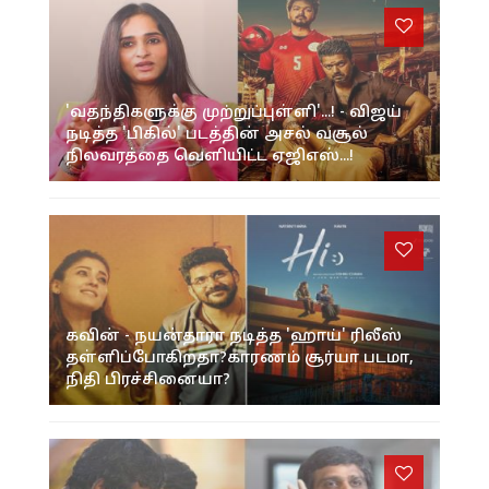
'வதந்திகளுக்கு முற்றுப்புள்ளி'...! - விஜய்
நடித்த 'பிகில்' படத்தின் அசல் வசூல்
நிலவரத்தை வெளியிட்ட ஏஜிஎஸ்...!
கவின் - நயன்தாரா நடித்த 'ஹாய்' ரிலீஸ்
தள்ளிப்போகிறதா?காரணம் சூர்யா படமா,
நிதி பிரச்சினையா?