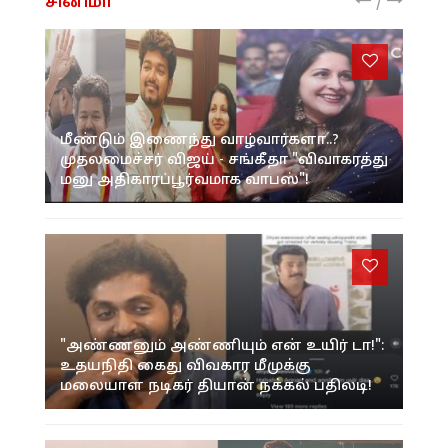
/
சினிமா
மீண்டும் இணைந்து வாழ்வார்களா..?
முதலமைச்சர் விஜய் - சங்கீதா "விவாகரத்து
மனு அதிகாரப்பூர்வமாக வாபஸ்"!
"அண்ணனும் அண்ணியும் என் உயிர் டா!":
உதயநிதி கைது விவகார மீமுக்கு
மலையாள நடிகர் தியான் நக்கல் பதிலடி!