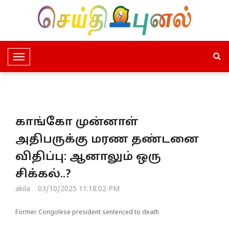
T
o
g
g
l
காங்கோ முன்னாள்
e
N
அதிபருக்கு மரண தண்டனை
a
விதிப்பு: ஆனாலும் ஒரு
v
i
சிக்கல்..?
g
akila
03/10/2025 11:18:02 PM
a
t
Former Congolese president sentenced to death
i