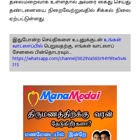
தலைமறைவாக உள்ளதால் அவரை கைது செய்து
தண்டனையை நிறைவேற்றுவதில் சிக்கல் நிலை
ஏற்பட்டுள்ளது.
இதுபோன்ற செய்திகளை உடனுக்குடன்
உங்கள்
வாட்ஸாப்பில்
பெறுவதற்கு, எங்கள் வாட்ஸாப்
சேனலை பின்தொடரவும்...
https://whatsapp.com/channel/0029Va56Sr94Y9ltw5vAi
I1S