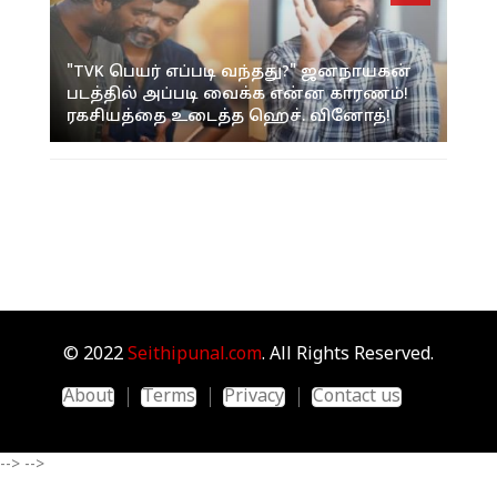
"TVK பெயர் எப்படி வந்தது?" ஜனநாயகன்
படத்தில் அப்படி வைக்க என்ன காரணம்!
ரகசியத்தை உடைத்த ஹெச். வினோத்!
© 2022
Seithipunal.com
. All Rights Reserved.
About
Terms
Privacy
Contact us
-->
-->