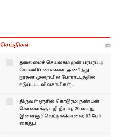
செய்திகள்
தலை​மைச் செயல​கம்
முன் பரபரப்பு; கோணிப்
பைகளை அணிந்து
நூதன முறை​யில் போராட்​
டத்​தில் ஈடுப்பட்ட
விவசாயிகள்..!
திருவள்ளூரில் கொடூரம்; நண்பன்
கொலைக்கு பழி தீர்ப்பு; 20 வயது
இளைஞர் வெட்டிக்கொலை; 03 பேர்