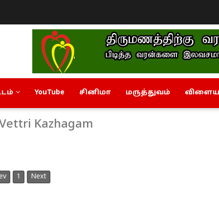
டம்
YouTube
சினிமா
மருத்துவம்
விளையா
a Vettri Kazhagam
ev
1
Next