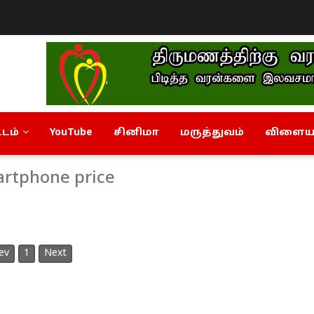
டம்
YouTube
சினிமா
மருத்துவம்
விளையா
artphone price
ev
1
Next