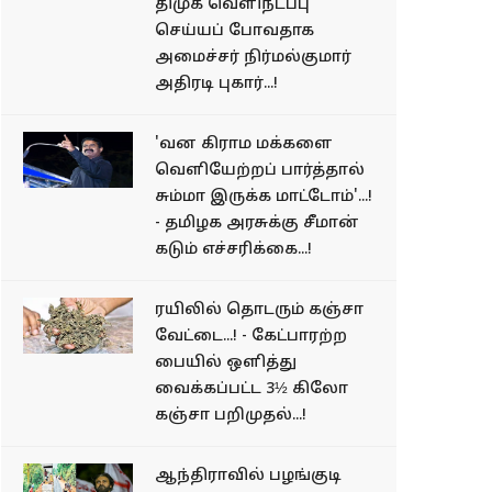
திமுக வெளிநடப்பு
செய்யப் போவதாக
அமைச்சர் நிர்மல்குமார்
அதிரடி புகார்...!
'வன கிராம மக்களை
வெளியேற்றப் பார்த்தால்
சும்மா இருக்க மாட்டோம்'...!
- தமிழக அரசுக்கு சீமான்
கடும் எச்சரிக்கை...!
ரயிலில் தொடரும் கஞ்சா
வேட்டை...! - கேட்பாரற்ற
பையில் ஒளித்து
வைக்கப்பட்ட 3½ கிலோ
கஞ்சா பறிமுதல்...!
ஆந்திராவில் பழங்​குடி​