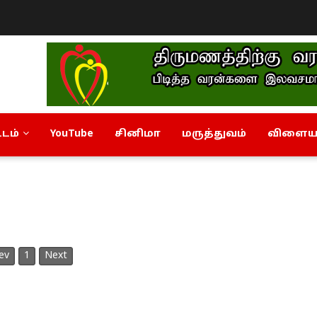
டம்
YouTube
சினிமா
மருத்துவம்
விளையா
ev
1
Next