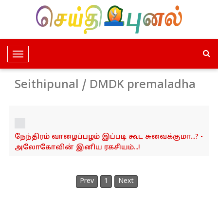
T
o
g
Seithipunal / DMDK premaladha
g
l
e
N
நேந்திரம் வாழைப்பழம் இப்படி கூட சுவைக்குமா...? -
a
அலோகோவின் இனிய ரகசியம்...!
v
i
g
Prev
1
Next
a
t
i