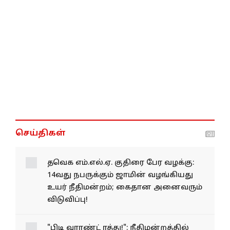
செய்திகள்
தவெக எம்.எல்.ஏ. குதிரை பேர வழக்கு:
14வது நபருக்கும் ஜாமின் வழங்கியது
உயர் நீதிமன்றம்; கைதான அனைவரும்
விடுவிப்பு!
"பிடி வாரண்ட் ரத்து!": நீதிமன்றத்தில்