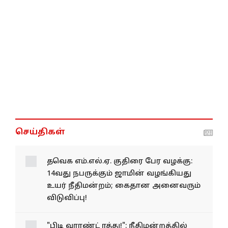
செய்திகள்
தவெக எம்.எல்.ஏ. குதிரை பேர வழக்கு:
14வது நபருக்கும் ஜாமின் வழங்கியது
உயர் நீதிமன்றம்; கைதான அனைவரும்
விடுவிப்பு!
"பிடி வாரண்ட் ரத்து!": நீதிமன்றத்தில்