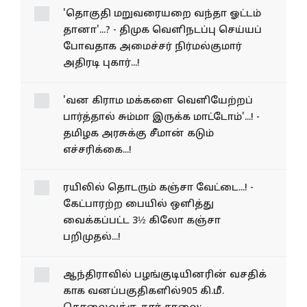
'தொகுதி மறுவரையறை வந்தா ஓட்டம்
தானா'...? - திமுக வெளிநடப்பு செய்யப்
போவதாக அமைச்சர் நிர்மல்குமார்
அதிரடி புகார்...!
'வன கிராம மக்களை வெளியேற்றப்
பார்த்தால் சும்மா இருக்க மாட்டோம்'...! -
தமிழக அரசுக்கு சீமான் கடும்
எச்சரிக்கை...!
ரயிலில் தொடரும் கஞ்சா வேட்டை...! -
கேட்பாரற்ற பையில் ஒளித்து
வைக்கப்பட்ட 3½ கிலோ கஞ்சா
பறிமுதல்...!
ஆந்திராவில் பழங்​குடி​யினரின் வசதிக்​
காக வனப்​பகு​தி​களில்905 கி.மீ.