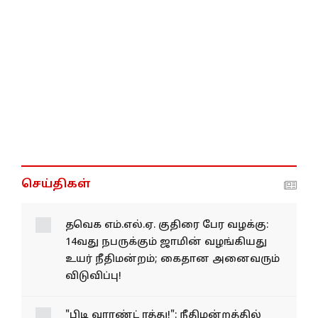
செய்திகள்
தவெக எம்.எல்.ஏ. குதிரை பேர வழக்கு:
14வது நபருக்கும் ஜாமின் வழங்கியது
உயர் நீதிமன்றம்; கைதான அனைவரும்
விடுவிப்பு!
"பிடி வாரண்ட் ரத்து!": நீதிமன்றத்தில்