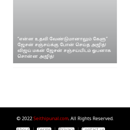
“என்ன உதவி வேண்டுமானாலும் கேளு”
ஜேசன் சஞ்சய்க்கு போன் செய்த அஜித்!
விஜய் மகன் ஜேசன் சஞ்சய்யிடம் ஓபனாக
சொன்ன அஜித்!
© 2022
Seithipunal.com
. All Rights Reserved.
About
Terms
Privacy
Contact us
-->
-->