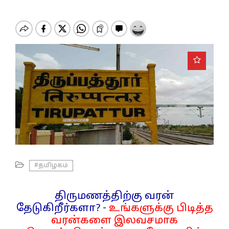
o
n
#தமிழகம்
திருமணத்திற்கு வரன்
தேடுகிறீர்களா? -
உங்களுக்கு பிடித்த
வரன்களை இலவசமாக