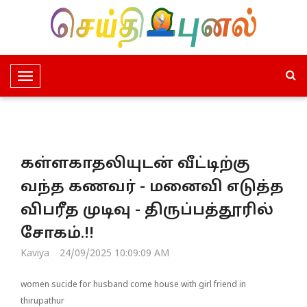
T
o
g
g
l
கள்ளகாதலியுடன் வீட்டிற்கு
e
N
வந்த கணவர் - மனைவி எடுத்த
a
விபரீத முடிவு - திருப்பத்தூரில்
v
i
சோகம்.!!
g
Kaviya
24/09/2025 10:09:09 AM
a
t
women sucide for husband come house with girl friend in
i
thirupathur