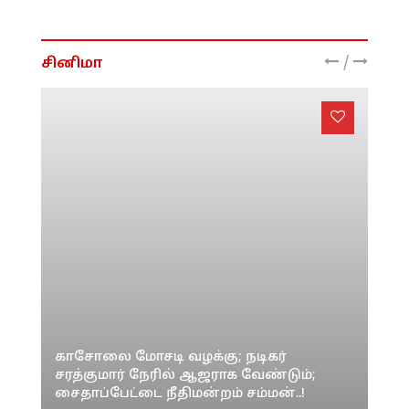
பாம்பு தோல் உரிக்கும் தருணம்....!
பழிவாங்கும் என்ற பயம் நிஜமா...?
சுவாரசியமான பின்னணி இதோ...!
/
சினிமா
காசோலை மோசடி வழக்கு; நடிகர்
சரத்குமார் நேரில் ஆஜராக வேண்டும்;
சைதாப்பேட்டை நீதிமன்றம் சம்மன்..!