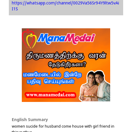
https://whatsapp.com/channel/0029Va56Sr94Y9ltw5vAi
I1S
English Summary
women sucide for husband come house with girl friend in