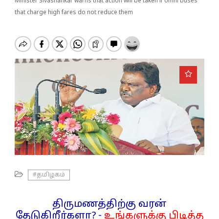
o
Minister Sivashankar warns that action will be taken if omni buses
n
that charge high fares do not reduce them
#தமிழகம்
திருமணத்திற்கு வரன்
தேடுகிறீர்களா? -
உங்களுக்கு பிடித்த