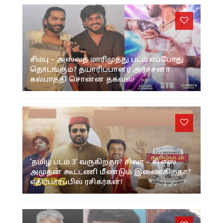
சிம்பு – அஸ்வத் மாரிமுத்து படம் எப்போது
தொடங்கும்? தயாரிப்பாளர் அர்ச்சனா
கல்பாத்தி சொன்ன தகவல்!
‘தமிழ் படம் 3’ வருகிறதா? சிவா – சி.எஸ்.
அமுதன் கூட்டணி மீண்டும் இணைகிறதா?
எதிர்பார்ப்பில் ரசிகர்கள்!