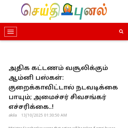
T
o
g
g
l
அதிக கட்டணம் வசூலிக்கும்
e
N
ஆம்னி பஸ்கள்:
a
குறைக்காவிட்டால் நடவடிக்கை
v
i
பாயும்; அமைச்சர் சிவசங்கர்
g
எச்சரிக்கை..!
a
t
akila
13/10/2025 01:30:50 AM
i