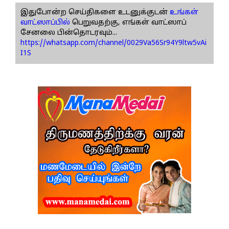
இதுபோன்ற செய்திகளை உடனுக்குடன்
உங்கள்
வாட்ஸாப்பில்
பெறுவதற்கு, எங்கள் வாட்ஸாப்
சேனலை பின்தொடரவும்...
https://whatsapp.com/channel/0029Va56Sr94Y9ltw5vAi
I1S