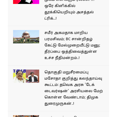
ஒரே கிளிக்கில்
தூக்கியெறியும் அசத்தல்
ட்ரிக்...!
சமீர் அகமதாக மாறிய
பரமசிவம்; BC சான்றிதழ்
கேட்டு மேல்​முறையீட்டு மனு;
தீர்ப்பை ஒத்திவைத்துள்ள
உச்ச நீதிமன்றம்..!
தொகுதி மறுசீரமைப்பு
மசோதா குறித்து கலந்தாய்வு
கூட்டம்: தவெக அரசு 'டேக்
டைவர்​ஷன்' அரசி​யலை மேற்​
கொள்ள வேண்​டாம்; திமுக
துரைமுருகன்..!