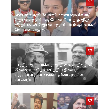
“என்ன உதவி வேண்டுமானாலும் கேளு”
ஜேசன் சஞ்சய்க்கு போன் செய்த அஜித்!
விஜய் மகன் ஜேசன் சஞ்சய்யிடம் ஓபனாக
சொன்ன அஜித்!
பாரதிராஜா – பாக்யராஜ் நினைவு நிகழ்ச்சி!
இணையும் தென்னிந்திய திரைப்பட
எழுத்தாளர்கள் சங்கம்.. திரையுலகில்
வரவேற்பு