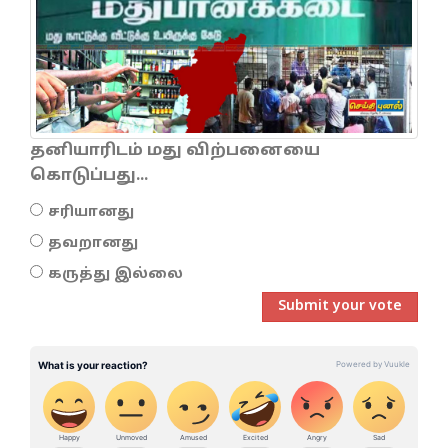
தனியாரிடம் மது விற்பனையை
கொடுப்பது...
சரியானது
தவறானது
கருத்து இல்லை
Submit your vote