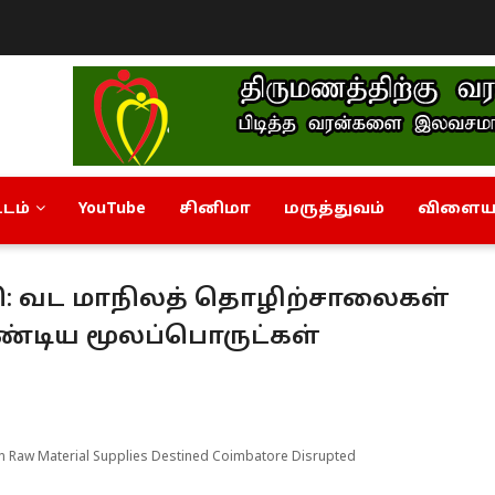
டம்
YouTube
சினிமா
மருத்துவம்
விளையா
லி: வட மாநிலத் தொழிற்சாலைகள்
ண்டிய மூலப்பொருட்கள்
n Raw Material Supplies Destined Coimbatore Disrupted