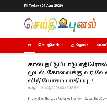
Today (07 Aug 2026)
செய்திகள்
தமிழகம்
மாவட்
காஸ் தட்டுப்பாடு எதிரொ
மூடல்..கோவைக்கு வர வே
விநியோகம் பாதிப்பு...!
nithya
21/03/2026 03:45:52 PM
Impact Gas Shortage Factories Northern States Shut Dow