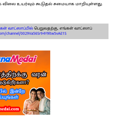
விலை உயர்வும் கூடுதல் சுமையாக மாறியுள்ளது.
கள் வாட்ஸாப்பில்
பெறுவதற்கு, எங்கள் வாட்ஸாப்
com/channel/0029Va56Sr94Y9ltw5vAiI1S