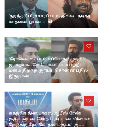
‘துரந்தர்’ பிரச்சாரப் படம் அல்ல - நடிகர்
மாதவன் ஓபன் டாக்!
'ரோலெக்ஸ்' படம் எப்போது? முதல்
முறையாக ரோலெக்ஸ் படம் பற்றி
மனம் திறந்த சூர்யா! சொன்ன பதில்
இதுதான்!
சுதந்திர தின பாக்ஸ் ஆபீஸ் ரேஸ்!
சூர்யாவுடன் மோத ரெடியான விஷால்!
நேருக்கு நேர் மோதல்!‘மகுடம்’ சூடப்