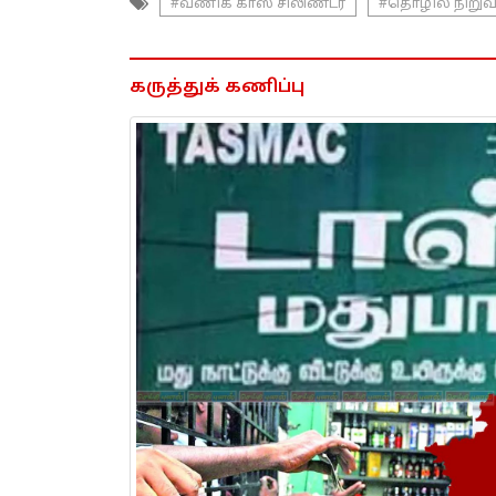
#வணிக காஸ் சிலிண்டர்
#தொழில் நிறு
கருத்துக் கணிப்பு